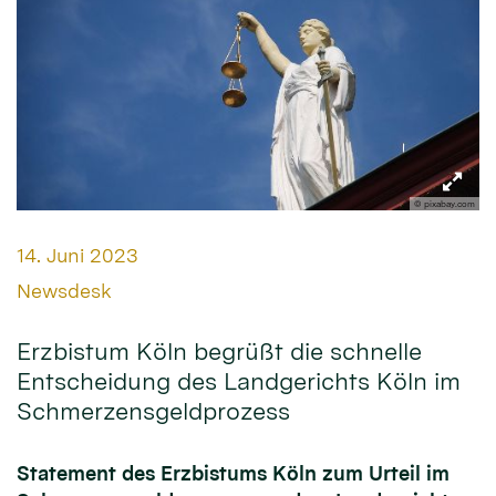
© pixabay.com
Datum:
14. Juni 2023
Von:
Newsdesk
Erzbistum Köln begrüßt die schnelle
Entscheidung des Landgerichts Köln im
Schmerzensgeldprozess
Statement des Erzbistums Köln zum Urteil im