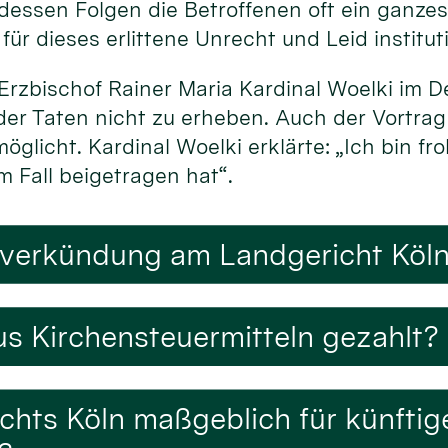
 dessen Folgen die Betroffenen oft ein ganze
ür dieses erlittene Unrecht und Leid institut
Erzbischof Rainer Maria Kardinal Woelki im 
der Taten nicht zu erheben. Auch der Vortrag
glicht. Kardinal Woelki erklärte: „Ich bin fr
m Fall beigetragen hat“.
lverkündung am Landgericht Köln 
s Kirchensteuermitteln gezahlt?
ichts Köln maßgeblich für künfti