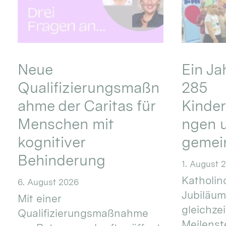
Neue
Ein Ja
Qualifizierungsmaßn
285
ahme der Caritas für
Kinder
Menschen mit
ngen u
kognitiver
gemei
Behinderung
1. August 
Katholino
6. August 2026
Jubiläum
Mit einer
gleichze
Qualifizierungsmaßnahme
Meilenste