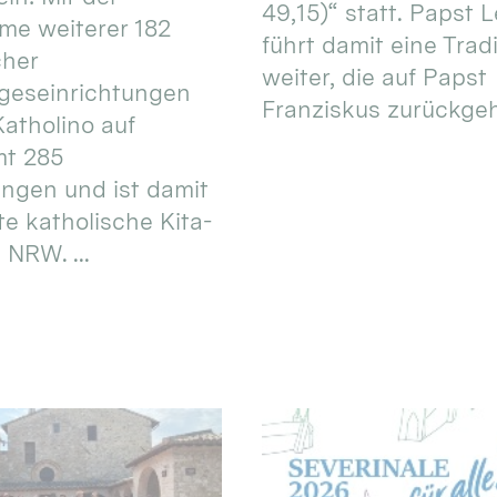
49,15)“ statt. Papst L
e weiterer 182
führt damit eine Trad
cher
weiter, die auf Papst
geseinrichtungen
Franziskus zurückgeht.
atholino auf
mt 285
ungen und ist damit
te katholische Kita-
 NRW. ...