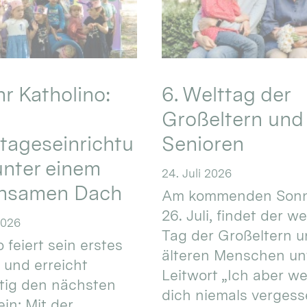
hr Katholino:
6. Welttag der
Großeltern und
tageseinrichtu
Senioren
nter einem
24. Juli 2026
nsamen Dach
Am kommenden Sonn
26. Juli, findet der w
2026
Tag der Großeltern 
 feiert sein erstes
älteren Menschen un
 und erreicht
Leitwort „Ich aber w
itig den nächsten
dich niemals vergess
in: Mit der