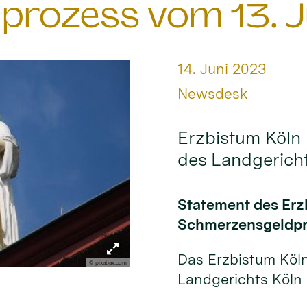
prozess vom 13. J
Datum:
14. Juni 2023
Von:
Newsdesk
Erzbistum Köln 
des Landgerich
Statement des Erz
Schmerzensgeldpro
Das Erzbistum Köl
© pixabay.com
Landgerichts Köln