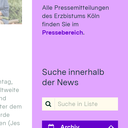
Alle Pressemitteilungen
des Erzbistums Köln
finden Sie im
Pressebereich
.
Suche innerhalb
der News
tag,
eltweite
und
Suche in Liste
ter dem
erde
en (Jes
Archiv