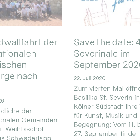
wallfahrt der
Save the date: 4
ationalen
Severinale im
ischen
September 202
orge nach
22. Juli 2026
Zum vierten Mal öffne
Basilika St. Severin i
26
Kölner Südstadt ihre
dliche der
für Kunst, Musik und
ionalen Gemeinden
Begegnung: Vom 11. 
t Weihbischof
27. September findet 
us Schwaderlapp