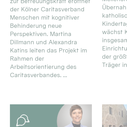
zur Betreuungskraft eröffnet
Übernahm
der Kölner Caritasverband
katholis
Menschen mit kognitiver
Kinderta
Behinderung neue
wächst K
Perspektiven. Martina
insgesa
Dillmann und Alexandra
Einricht
Katins leiten das Projekt im
der größ
Rahmen der
Träger in
Arbeitsorientierung des
Caritasverbandes. ...