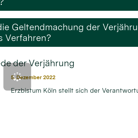
?
f die Geltendmachung der Verjähr
es Verfahren?
ede der Verjährung
5. Dezember 2022
Erzbistum Köln stellt sich der Verantwor