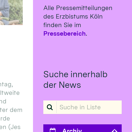
Alle Pressemitteilungen
des Erzbistums Köln
finden Sie im
Pressebereich
.
Suche innerhalb
der News
tag,
eltweite
und
Suche in Liste
ter dem
erde
en (Jes
Archiv