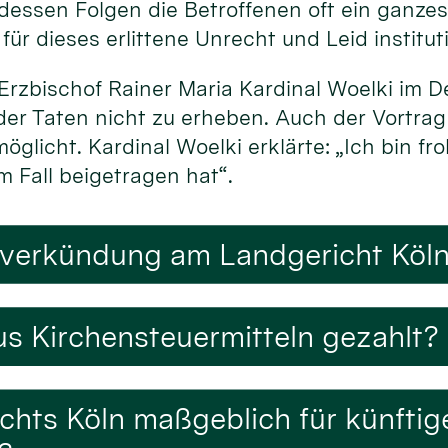
 dessen Folgen die Betroffenen oft ein ganze
ür dieses erlittene Unrecht und Leid institut
Erzbischof Rainer Maria Kardinal Woelki im 
der Taten nicht zu erheben. Auch der Vortrag
glicht. Kardinal Woelki erklärte: „Ich bin fr
m Fall beigetragen hat“.
lverkündung am Landgericht Köln 
s Kirchensteuermitteln gezahlt?
ichts Köln maßgeblich für künfti