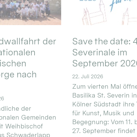
wallfahrt der
Save the date: 4
ationalen
Severinale im
ischen
September 202
orge nach
22. Juli 2026
Zum vierten Mal öffne
Basilika St. Severin i
26
Kölner Südstadt ihre
dliche der
für Kunst, Musik und
ionalen Gemeinden
Begegnung: Vom 11. 
t Weihbischof
27. September findet 
us Schwaderlapp