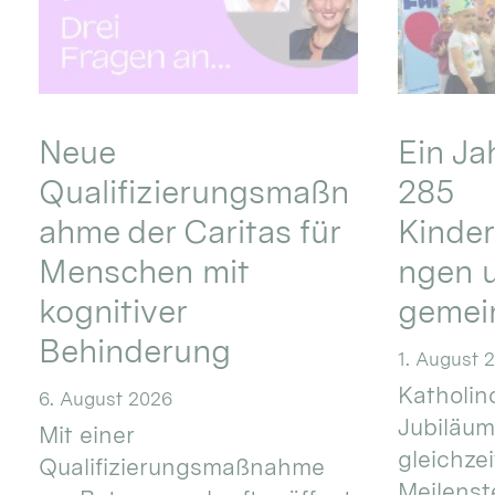
Neue
Ein Ja
Qualifizierungsmaßn
285
ahme der Caritas für
Kinder
Menschen mit
ngen u
kognitiver
gemei
Behinderung
1. August 
Katholino
6. August 2026
Jubiläum
Mit einer
gleichze
Qualifizierungsmaßnahme
Meilenste