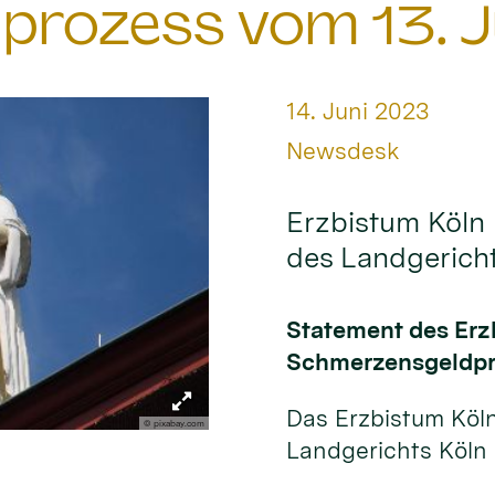
prozess vom 13. J
Datum:
14. Juni 2023
Von:
Newsdesk
Erzbistum Köln 
des Landgerich
Statement des Erz
Schmerzensgeldpro
Das Erzbistum Köl
© pixabay.com
Landgerichts Köln