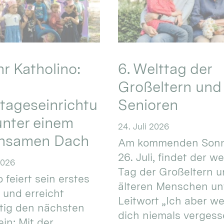
hr Katholino:
6. Welttag der
Großeltern und
tageseinrichtu
Senioren
nter einem
24. Juli 2026
nsamen Dach
Am kommenden Sonn
26. Juli, findet der w
2026
Tag der Großeltern 
 feiert sein erstes
älteren Menschen un
 und erreicht
Leitwort „Ich aber w
itig den nächsten
dich niemals vergess
in: Mit der