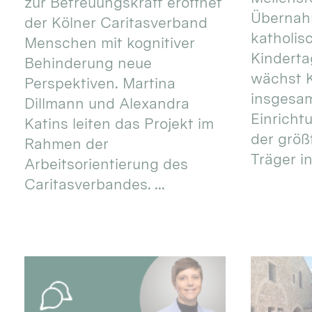
zur Betreuungskraft eröffnet
Übernahm
der Kölner Caritasverband
katholis
Menschen mit kognitiver
Kinderta
Behinderung neue
wächst K
Perspektiven. Martina
insgesa
Dillmann und Alexandra
Einricht
Katins leiten das Projekt im
der größ
Rahmen der
Träger in
Arbeitsorientierung des
Caritasverbandes. ...