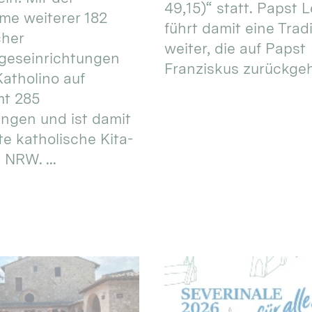
49,15)“ statt. Papst L
e weiterer 182
führt damit eine Trad
cher
weiter, die auf Papst
geseinrichtungen
Franziskus zurückgeht.
atholino auf
mt 285
ungen und ist damit
te katholische Kita-
 NRW. ...