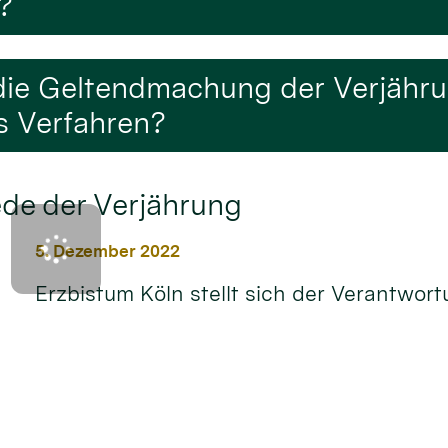
?
f die Geltendmachung der Verjähr
es Verfahren?
ede der Verjährung
5. Dezember 2022
Erzbistum Köln stellt sich der Verantwor