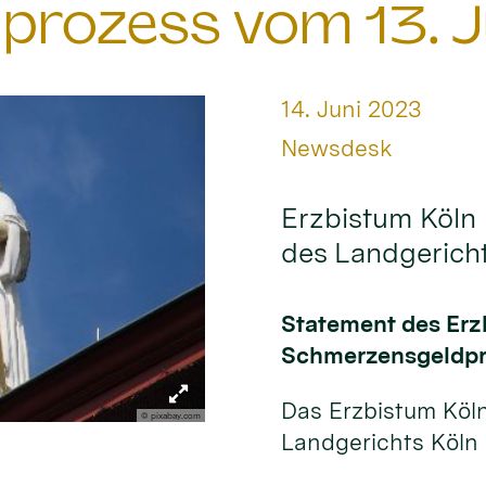
prozess vom 13. J
Datum:
14. Juni 2023
Von:
Newsdesk
Erzbistum Köln 
des Landgerich
Statement des Erz
Schmerzensgeldpro
Das Erzbistum Köl
© pixabay.com
Landgerichts Köln