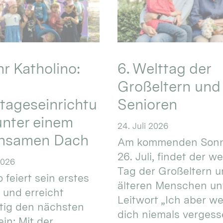
hr Katholino:
6. Welttag der
Großeltern und
tageseinrichtu
Senioren
nter einem
24. Juli 2026
nsamen Dach
Am kommenden Sonn
26. Juli, findet der w
2026
Tag der Großeltern 
 feiert sein erstes
älteren Menschen un
 und erreicht
Leitwort „Ich aber w
itig den nächsten
dich niemals vergess
in: Mit der