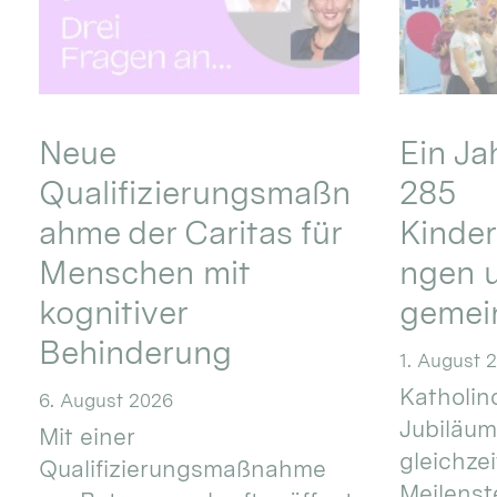
Neue
Ein Ja
Qualifizierungsmaßn
285
ahme der Caritas für
Kinder
Menschen mit
ngen u
kognitiver
gemei
Behinderung
1. August 
Katholino
6. August 2026
Jubiläum
Mit einer
gleichze
Qualifizierungsmaßnahme
Meilenste