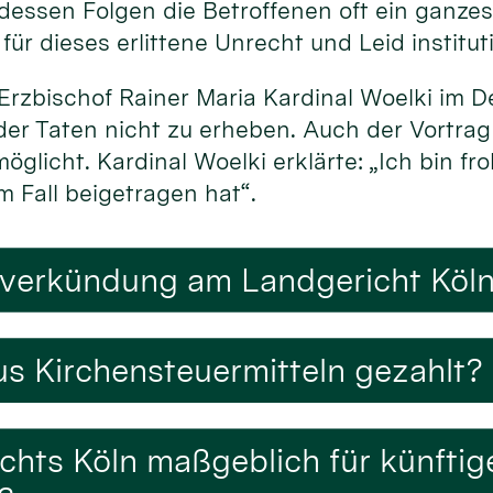
 dessen Folgen die Betroffenen oft ein ganze
ür dieses erlittene Unrecht und Leid institut
Erzbischof Rainer Maria Kardinal Woelki im 
der Taten nicht zu erheben. Auch der Vortrag
glicht. Kardinal Woelki erklärte: „Ich bin fr
m Fall beigetragen hat“.
lverkündung am Landgericht Köln 
s Kirchensteuermitteln gezahlt?
ichts Köln maßgeblich für künfti