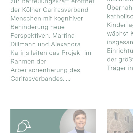
zur Betreuungskraft eröffnet
Übernahm
der Kölner Caritasverband
katholis
Menschen mit kognitiver
Kinderta
Behinderung neue
wächst K
Perspektiven. Martina
insgesa
Dillmann und Alexandra
Einricht
Katins leiten das Projekt im
der größ
Rahmen der
Träger in
Arbeitsorientierung des
Caritasverbandes. ...