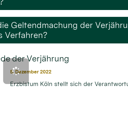
?
f die Geltendmachung der Verjähr
es Verfahren?
ede der Verjährung
5. Dezember 2022
Erzbistum Köln stellt sich der Verantwor