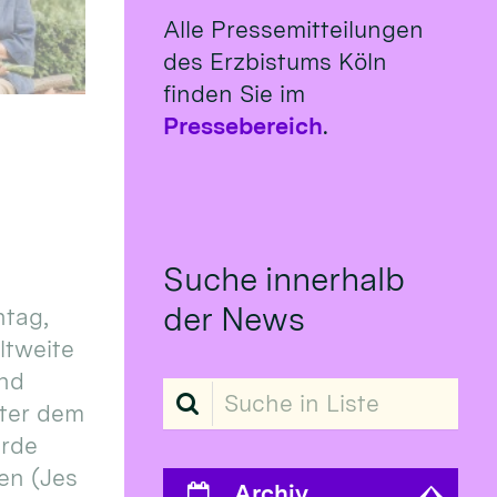
Alle Pressemitteilungen
des Erzbistums Köln
finden Sie im
Pressebereich
.
Suche innerhalb
der News
tag,
eltweite
und
Suche in Liste
ter dem
erde
en (Jes
Archiv