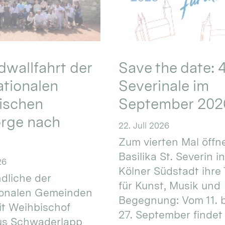
wallfahrt der
Save the date: 4
ationalen
Severinale im
ischen
September 202
orge nach
22. Juli 2026
Zum vierten Mal öffne
Basilika St. Severin i
26
Kölner Südstadt ihre
dliche der
für Kunst, Musik und
ionalen Gemeinden
Begegnung: Vom 11. 
t Weihbischof
27. September findet 
us Schwaderlapp