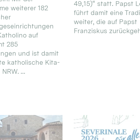
49,15)“ statt. Papst L
e weiterer 182
führt damit eine Trad
cher
weiter, die auf Papst
geseinrichtungen
Franziskus zurückgeht.
atholino auf
mt 285
ungen und ist damit
te katholische Kita-
 NRW. ...