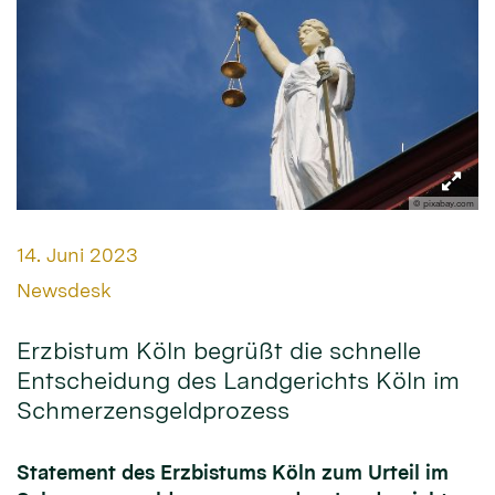
© pixabay.com
Datum:
14. Juni 2023
Von:
Newsdesk
Erzbistum Köln begrüßt die schnelle
Entscheidung des Landgerichts Köln im
Schmerzensgeldprozess
Statement des Erzbistums Köln zum Urteil im