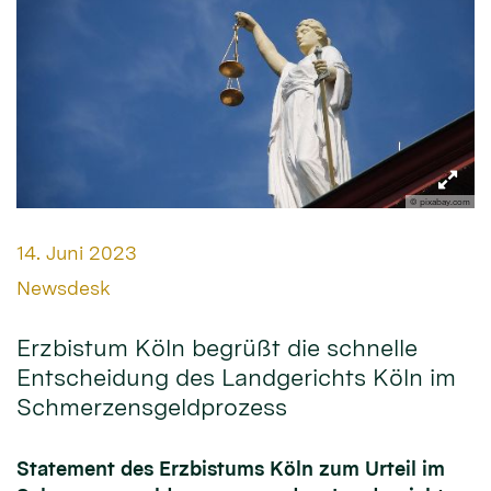
© pixabay.com
Datum:
14. Juni 2023
Von:
Newsdesk
Erzbistum Köln begrüßt die schnelle
Entscheidung des Landgerichts Köln im
Schmerzensgeldprozess
Statement des Erzbistums Köln zum Urteil im