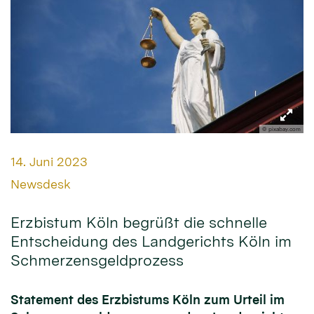
© pixabay.com
Datum:
14. Juni 2023
Von:
Newsdesk
Erzbistum Köln begrüßt die schnelle
Entscheidung des Landgerichts Köln im
Schmerzensgeldprozess
Statement des Erzbistums Köln zum Urteil im