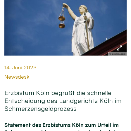
© pixabay.com
Datum:
14. Juni 2023
Von:
Newsdesk
Erzbistum Köln begrüßt die schnelle
Entscheidung des Landgerichts Köln im
Schmerzensgeldprozess
Statement des Erzbistums Köln zum Urteil im