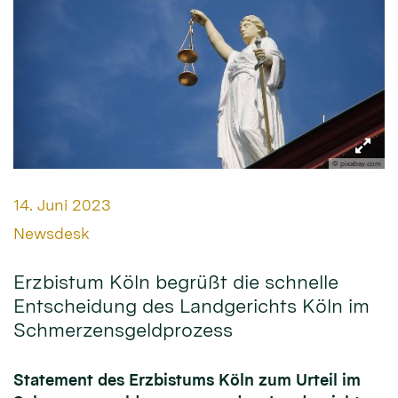
© pixabay.com
Datum:
14. Juni 2023
Von:
Newsdesk
Erzbistum Köln begrüßt die schnelle
Entscheidung des Landgerichts Köln im
Schmerzensgeldprozess
Statement des Erzbistums Köln zum Urteil im