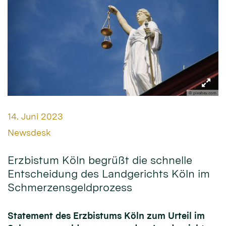
© pixabay.com
Datum:
14. Juni 2023
Von:
Newsdesk
Erzbistum Köln begrüßt die schnelle
Entscheidung des Landgerichts Köln im
Schmerzensgeldprozess
Statement des Erzbistums Köln zum Urteil im