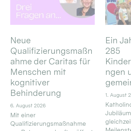
Neue
Ein Ja
Qualifizierungsmaßn
285
ahme der Caritas für
Kinder
Menschen mit
ngen u
kognitiver
gemei
Behinderung
1. August 
Katholino
6. August 2026
Jubiläum
Mit einer
gleichze
Qualifizierungsmaßnahme
Meilenste