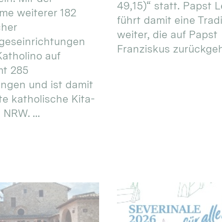
49,15)“ statt. Papst L
e weiterer 182
führt damit eine Trad
cher
weiter, die auf Papst
geseinrichtungen
Franziskus zurückgeht.
atholino auf
mt 285
ungen und ist damit
te katholische Kita-
 NRW. ...