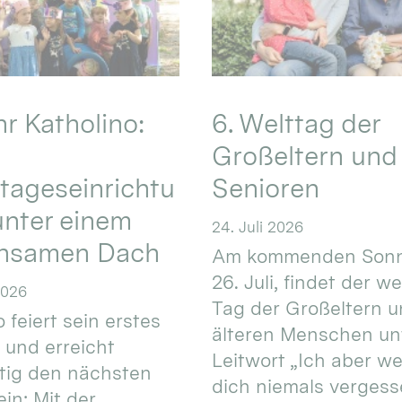
hr Katholino:
6. Welttag der
Großeltern und
tageseinrichtu
Senioren
nter einem
24. Juli 2026
nsamen Dach
Am kommenden Sonn
26. Juli, findet der w
2026
Tag der Großeltern 
 feiert sein erstes
älteren Menschen un
 und erreicht
Leitwort „Ich aber w
itig den nächsten
dich niemals vergess
in: Mit der