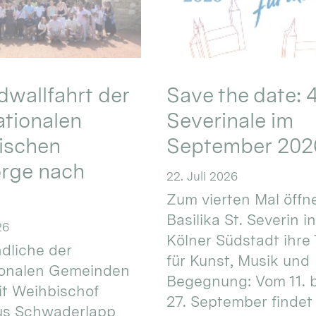
wallfahrt der
Save the date: 4
ationalen
Severinale im
ischen
September 202
orge nach
22. Juli 2026
Zum vierten Mal öffne
Basilika St. Severin i
26
Kölner Südstadt ihre
dliche der
für Kunst, Musik und
ionalen Gemeinden
Begegnung: Vom 11. 
t Weihbischof
27. September findet 
us Schwaderlapp