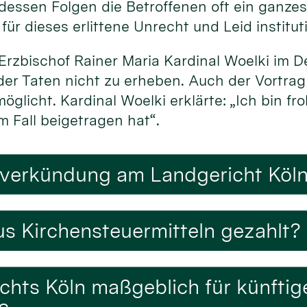
 dessen Folgen die Betroffenen oft ein ganze
ür dieses erlittene Unrecht und Leid institut
Erzbischof Rainer Maria Kardinal Woelki im 
der Taten nicht zu erheben. Auch der Vortrag
glicht. Kardinal Woelki erklärte: „Ich bin fr
m Fall beigetragen hat“.
lverkündung am Landgericht Köln 
s Kirchensteuermitteln gezahlt?
ichts Köln maßgeblich für künfti