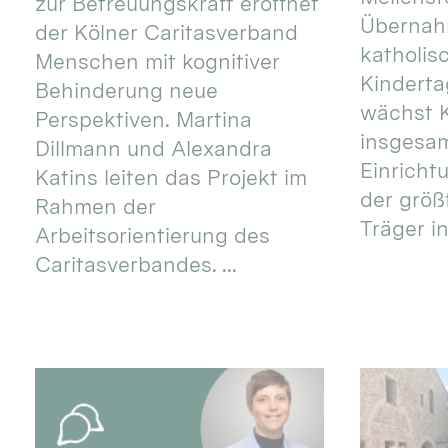
zur Betreuungskraft eröffnet
Übernahm
der Kölner Caritasverband
katholis
Menschen mit kognitiver
Kinderta
Behinderung neue
wächst K
Perspektiven. Martina
insgesa
Dillmann und Alexandra
Einricht
Katins leiten das Projekt im
der größ
Rahmen der
Träger in
Arbeitsorientierung des
Caritasverbandes. ...