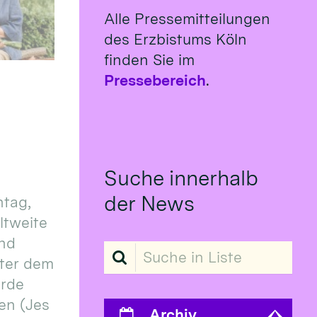
Alle Pressemitteilungen
des Erzbistums Köln
finden Sie im
Pressebereich
.
Suche innerhalb
der News
tag,
eltweite
und
Suche in Liste
ter dem
erde
en (Jes
Archiv