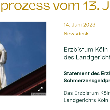
prozess vom 13. J
Datum:
14. Juni 2023
Von:
Newsdesk
Erzbistum Köln 
des Landgerich
Statement des Erz
Schmerzensgeldpro
Das Erzbistum Köl
© pixabay.com
Landgerichts Köln