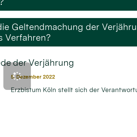
?
f die Geltendmachung der Verjähr
es Verfahren?
ede der Verjährung
5. Dezember 2022
Erzbistum Köln stellt sich der Verantwor