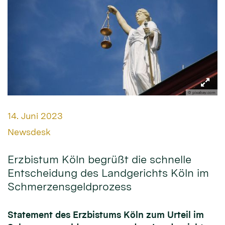
© pixabay.com
Datum:
14. Juni 2023
Von:
Newsdesk
Erzbistum Köln begrüßt die schnelle
Entscheidung des Landgerichts Köln im
Schmerzensgeldprozess
Statement des Erzbistums Köln zum Urteil im