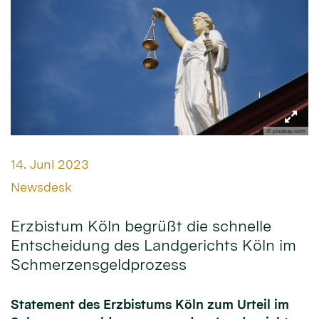
© pixabay.com
Datum:
14. Juni 2023
Von:
Newsdesk
Erzbistum Köln begrüßt die schnelle
Entscheidung des Landgerichts Köln im
Schmerzensgeldprozess
Statement des Erzbistums Köln zum Urteil im