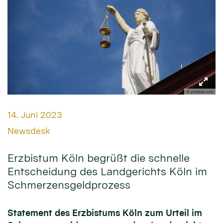
© pixabay.com
Datum:
14. Juni 2023
Von:
Newsdesk
Erzbistum Köln begrüßt die schnelle
Entscheidung des Landgerichts Köln im
Schmerzensgeldprozess
Statement des Erzbistums Köln zum Urteil im