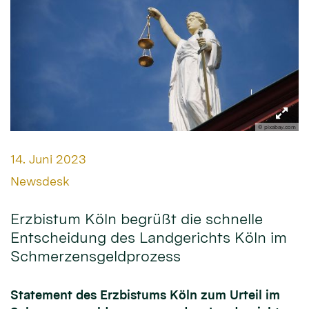
© pixabay.com
Datum:
14. Juni 2023
Von:
Newsdesk
Erzbistum Köln begrüßt die schnelle
Entscheidung des Landgerichts Köln im
Schmerzensgeldprozess
Statement des Erzbistums Köln zum Urteil im