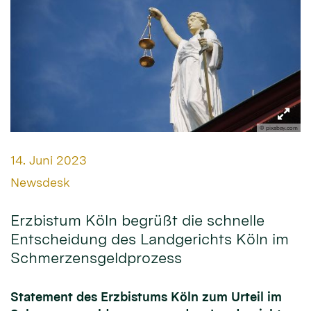
© pixabay.com
Datum:
14. Juni 2023
Von:
Newsdesk
Erzbistum Köln begrüßt die schnelle
Entscheidung des Landgerichts Köln im
Schmerzensgeldprozess
Statement des Erzbistums Köln zum Urteil im