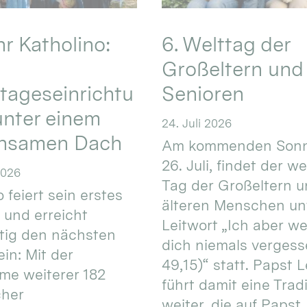
hr Katholino:
6. Welttag der
Großeltern und
tageseinrichtu
Senioren
nter einem
24. Juli 2026
nsamen Dach
Am kommenden Sonn
26. Juli, findet der w
2026
Tag der Großeltern 
 feiert sein erstes
älteren Menschen un
 und erreicht
Leitwort „Ich aber w
itig den nächsten
dich niemals vergess
in: Mit der
49,15)“ statt. Papst L
e weiterer 182
führt damit eine Trad
cher
weiter, die auf Papst