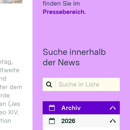
finden Sie im
Pressebereich
.
Suche innerhalb
der News
tag,
eltweite
und
Suche in Liste
ter dem
erde
en (Jes
Archiv
eo XIV.
ition
2026