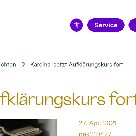
Service
ichten
Kardinal setzt Aufklärungskurs fort
ufklärungskurs for
Datum:
27. Apr. 2021
Von:
pek210427