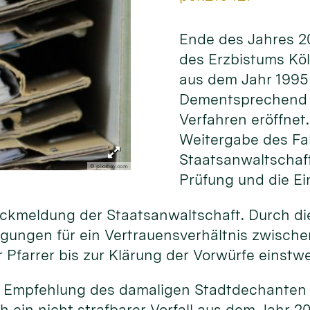
Ende des Jahres 20
des Erzbistums Kö
aus dem Jahr 1995 
Dementsprechend w
Verfahren eröffnet.
Weitergabe des Fal
Staatsanwaltschaft
© pixabay.com
Prüfung und die Ei
ückmeldung der Staatsanwaltschaft. Durch die
ngungen für ein Vertrauensverhältnis zwisch
r Pfarrer bis zur Klärung der Vorwürfe einstwe
e Empfehlung des damaligen Stadtdechanten z
h ein nicht strafbarer Vorfall aus dem Jahr 