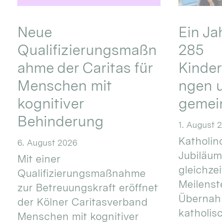
Neue
Ein Ja
Qualifizierungsmaßn
285
ahme der Caritas für
Kinder
Menschen mit
ngen u
kognitiver
gemei
Behinderung
1. August 
Katholino
6. August 2026
Jubiläum
Mit einer
gleichze
Qualifizierungsmaßnahme
Meilenste
zur Betreuungskraft eröffnet
Übernahm
der Kölner Caritasverband
katholis
Menschen mit kognitiver