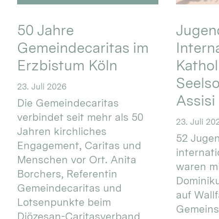
50 Jahre
Jugend
Gemeindecaritas im
Intern
Erzbistum Köln
Kathol
Seels
23. Juli 2026
Assisi
Die Gemeindecaritas
verbindet seit mehr als 50
23. Juli 20
Jahren kirchliches
52 Jugen
Engagement, Caritas und
internat
Menschen vor Ort. Anita
waren mi
Borchers, Referentin
Dominik
Gemeindecaritas und
auf Wallf
Lotsenpunkte beim
Gemeins
Diözesan-Caritasverband