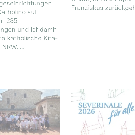
geseinrichtungen
Franziskus zurückgeht.
atholino auf
mt 285
ungen und ist damit
te katholische Kita-
 NRW. ...