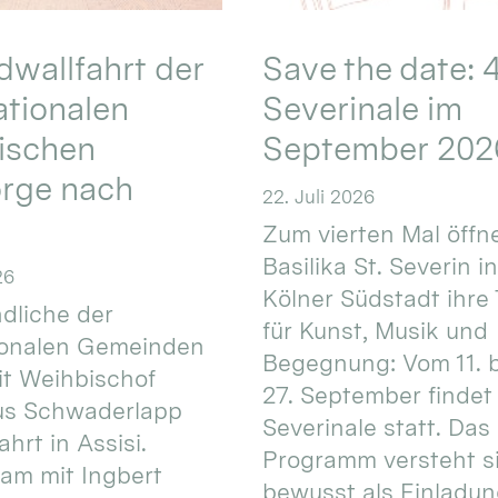
wallfahrt der
Save the date: 4
ationalen
Severinale im
ischen
September 202
orge nach
22. Juli 2026
Zum vierten Mal öffne
Basilika St. Severin i
26
Kölner Südstadt ihre
dliche der
für Kunst, Musik und
ionalen Gemeinden
Begegnung: Vom 11. 
t Weihbischof
27. September findet 
us Schwaderlapp
Severinale statt. Das
ahrt in Assisi.
Programm versteht s
am mit Ingbert
bewusst als Einladun