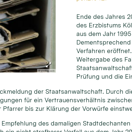
Ende des Jahres 20
des Erzbistums Kö
aus dem Jahr 1995 
Dementsprechend w
Verfahren eröffnet.
Weitergabe des Fal
Staatsanwaltschaft
© pixabay.com
Prüfung und die Ei
ückmeldung der Staatsanwaltschaft. Durch die
ngungen für ein Vertrauensverhältnis zwisch
r Pfarrer bis zur Klärung der Vorwürfe einstwe
e Empfehlung des damaligen Stadtdechanten z
h ein nicht strafbarer Vorfall aus dem Jahr 