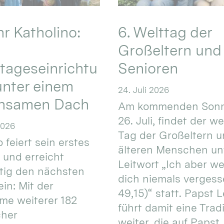
hr Katholino:
6. Welttag der
Großeltern und
tageseinrichtu
Senioren
nter einem
24. Juli 2026
nsamen Dach
Am kommenden Sonn
26. Juli, findet der w
2026
Tag der Großeltern 
 feiert sein erstes
älteren Menschen un
 und erreicht
Leitwort „Ich aber w
itig den nächsten
dich niemals vergess
in: Mit der
49,15)“ statt. Papst L
e weiterer 182
führt damit eine Trad
cher
weiter, die auf Papst