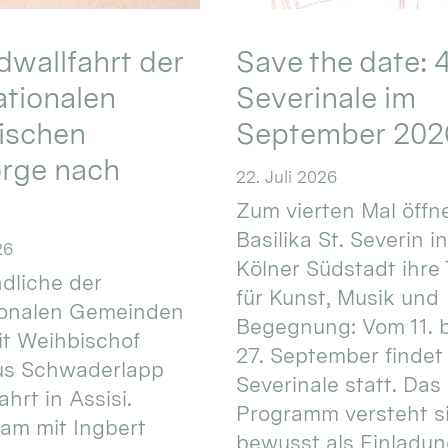
wallfahrt der
Save the date: 4
ationalen
Severinale im
ischen
September 202
orge nach
22. Juli 2026
Zum vierten Mal öffne
Basilika St. Severin i
26
Kölner Südstadt ihre
dliche der
für Kunst, Musik und
ionalen Gemeinden
Begegnung: Vom 11. 
t Weihbischof
27. September findet 
us Schwaderlapp
Severinale statt. Das
ahrt in Assisi.
Programm versteht s
am mit Ingbert
bewusst als Einladun