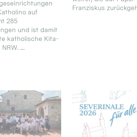
geseinrichtungen
Franziskus zurückgeht.
atholino auf
mt 285
ungen und ist damit
te katholische Kita-
 NRW. ...