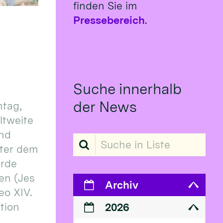
finden Sie im
Pressebereich
.
Suche innerhalb
der News
tag,
eltweite
und
Suche in Liste
ter dem
erde
en (Jes
Archiv
eo XIV.
ition
2026