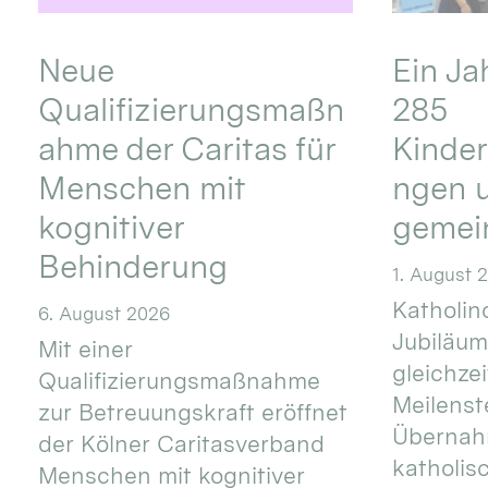
Neue
Ein Ja
Qualifizierungsmaßn
285
ahme der Caritas für
Kinder
Menschen mit
ngen u
kognitiver
gemei
Behinderung
1. August 
Katholino
6. August 2026
Jubiläum
Mit einer
gleichze
Qualifizierungsmaßnahme
Meilenste
zur Betreuungskraft eröffnet
Übernahm
der Kölner Caritasverband
katholis
Menschen mit kognitiver