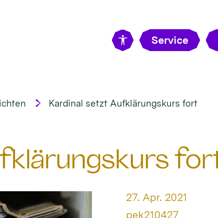
Service
ichten
Kardinal setzt Aufklärungskurs fort
ufklärungskurs for
Datum:
27. Apr. 2021
Von:
pek210427