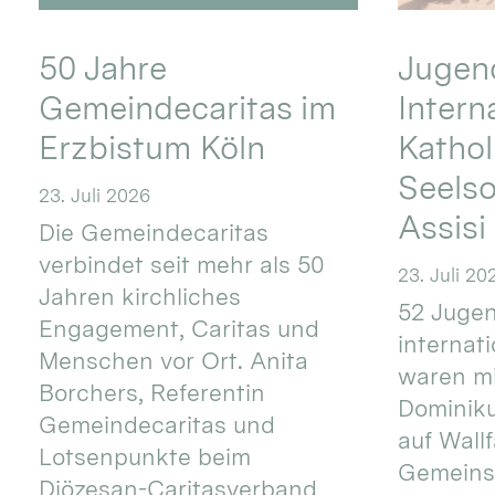
50 Jahre
Jugend
Gemeindecaritas im
Intern
Erzbistum Köln
Kathol
Seels
23. Juli 2026
Assisi
Die Gemeindecaritas
verbindet seit mehr als 50
23. Juli 20
Jahren kirchliches
52 Jugen
Engagement, Caritas und
internat
Menschen vor Ort. Anita
waren mi
Borchers, Referentin
Dominik
Gemeindecaritas und
auf Wallf
Lotsenpunkte beim
Gemeins
Diözesan-Caritasverband