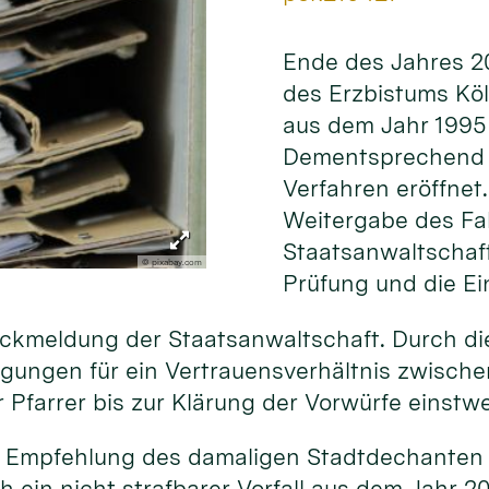
Ende des Jahres 20
des Erzbistums Kö
aus dem Jahr 1995 
Dementsprechend w
Verfahren eröffnet.
Weitergabe des Fal
Staatsanwaltschaft
© pixabay.com
Prüfung und die Ei
ückmeldung der Staatsanwaltschaft. Durch die
ngungen für ein Vertrauensverhältnis zwisch
r Pfarrer bis zur Klärung der Vorwürfe einstwe
e Empfehlung des damaligen Stadtdechanten z
h ein nicht strafbarer Vorfall aus dem Jahr 