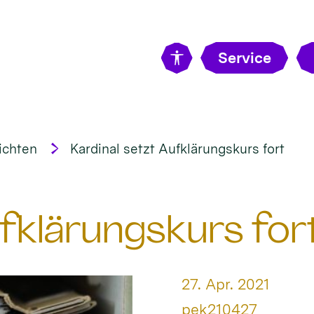
Service
ichten
Kardinal setzt Aufklärungskurs fort
ufklärungskurs for
Datum:
27. Apr. 2021
Von:
pek210427