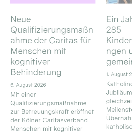
Neue
Ein Ja
Qualifizierungsmaßn
285
ahme der Caritas für
Kinder
Menschen mit
ngen u
kognitiver
gemei
Behinderung
1. August 
Katholino
6. August 2026
Jubiläum
Mit einer
gleichze
Qualifizierungsmaßnahme
Meilenste
zur Betreuungskraft eröffnet
Übernahm
der Kölner Caritasverband
katholis
Menschen mit kognitiver