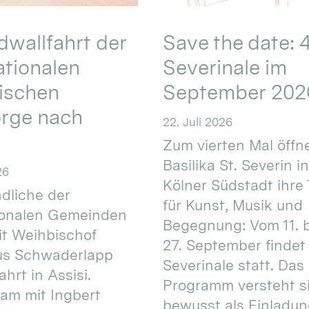
wallfahrt der
Save the date: 4
ationalen
Severinale im
ischen
September 202
orge nach
22. Juli 2026
Zum vierten Mal öffne
Basilika St. Severin i
26
Kölner Südstadt ihre
dliche der
für Kunst, Musik und
ionalen Gemeinden
Begegnung: Vom 11. 
t Weihbischof
27. September findet 
us Schwaderlapp
Severinale statt. Das
ahrt in Assisi.
Programm versteht s
am mit Ingbert
bewusst als Einladun