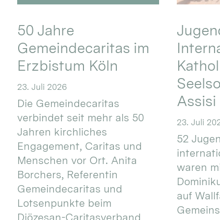
50 Jahre
Jugend
Gemeindecaritas im
Intern
Erzbistum Köln
Kathol
Seels
23. Juli 2026
Assisi
Die Gemeindecaritas
verbindet seit mehr als 50
23. Juli 20
Jahren kirchliches
52 Jugen
Engagement, Caritas und
internat
Menschen vor Ort. Anita
waren mi
Borchers, Referentin
Dominik
Gemeindecaritas und
auf Wallf
Lotsenpunkte beim
Gemeins
Diözesan-Caritasverband