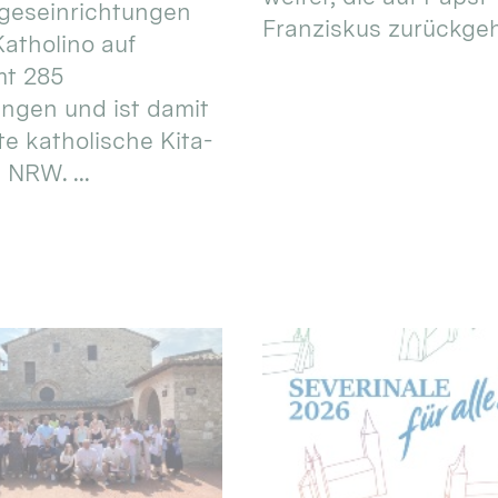
geseinrichtungen
Franziskus zurückgeht.
atholino auf
mt 285
ungen und ist damit
te katholische Kita-
 NRW. ...