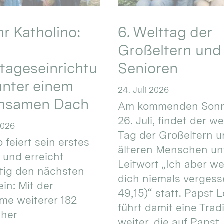
hr Katholino:
6. Welttag der
Großeltern und
tageseinrichtu
Senioren
nter einem
24. Juli 2026
nsamen Dach
Am kommenden Sonn
26. Juli, findet der w
2026
Tag der Großeltern 
 feiert sein erstes
älteren Menschen un
 und erreicht
Leitwort „Ich aber w
itig den nächsten
dich niemals vergess
in: Mit der
49,15)“ statt. Papst L
e weiterer 182
führt damit eine Trad
cher
weiter, die auf Papst