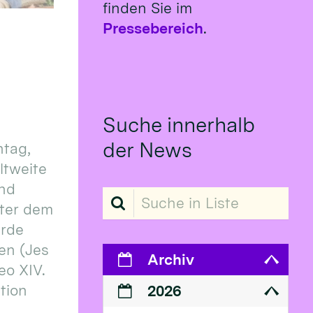
finden Sie im
Pressebereich
.
Suche innerhalb
der News
tag,
eltweite
und
Suche in Liste
ter dem
erde
en (Jes
Archiv
eo XIV.
ition
2026