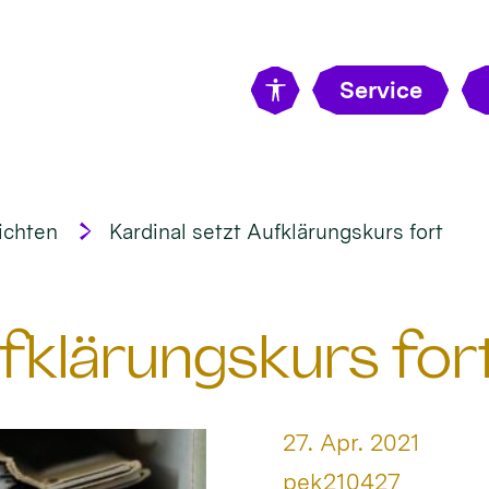
Service
ichten
Kardinal setzt Aufklärungskurs fort
ufklärungskurs for
Datum:
27. Apr. 2021
Von:
pek210427