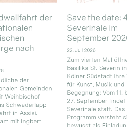
wallfahrt der
Save the date: 4
ationalen
Severinale im
ischen
September 202
orge nach
22. Juli 2026
Zum vierten Mal öffne
Basilika St. Severin i
26
Kölner Südstadt ihre
dliche der
für Kunst, Musik und
ionalen Gemeinden
Begegnung: Vom 11. 
t Weihbischof
27. September findet 
us Schwaderlapp
Severinale statt. Das
ahrt in Assisi.
Programm versteht s
am mit Ingbert
bewusst als Einladun