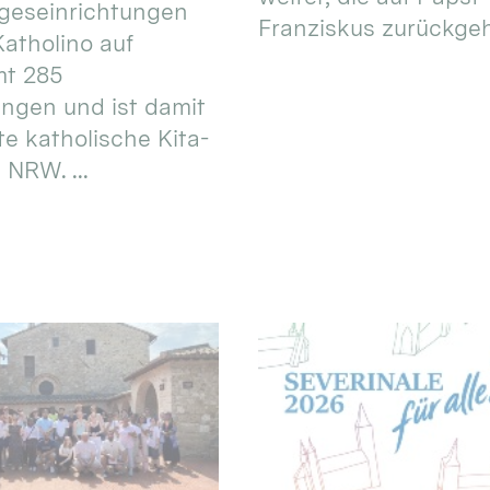
geseinrichtungen
Franziskus zurückgeht.
atholino auf
mt 285
ungen und ist damit
te katholische Kita-
 NRW. ...