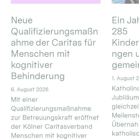
Neue
Ein Ja
Qualifizierungsmaßn
285
ahme der Caritas für
Kinder
Menschen mit
ngen u
kognitiver
gemei
Behinderung
1. August 
Katholino
6. August 2026
Jubiläum
Mit einer
gleichze
Qualifizierungsmaßnahme
Meilenste
zur Betreuungskraft eröffnet
Übernahm
der Kölner Caritasverband
katholis
Menschen mit kognitiver