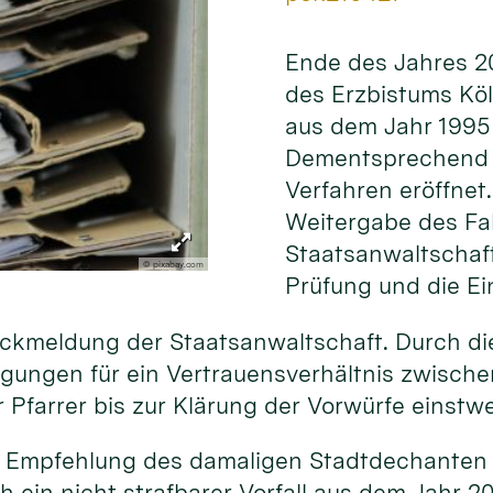
Ende des Jahres 20
des Erzbistums Kö
aus dem Jahr 1995 
Dementsprechend w
Verfahren eröffnet.
Weitergabe des Fal
Staatsanwaltschaft
© pixabay.com
Prüfung und die Ei
ückmeldung der Staatsanwaltschaft. Durch die
ngungen für ein Vertrauensverhältnis zwisch
r Pfarrer bis zur Klärung der Vorwürfe einstwe
e Empfehlung des damaligen Stadtdechanten z
h ein nicht strafbarer Vorfall aus dem Jahr 