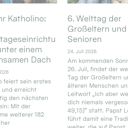
hr Katholino:
6. Welttag der
Großeltern und
tageseinrichtu
Senioren
nter einem
24. Juli 2026
nsamen Dach
Am kommenden Sonn
26. Juli, findet der w
2026
Tag der Großeltern 
 feiert sein erstes
älteren Menschen un
 und erreicht
Leitwort „Ich aber w
itig den nächsten
dich niemals vergess
in: Mit der
49,15)“ statt. Papst L
e weiterer 182
führt damit eine Trad
cher
weiter, die auf Papst