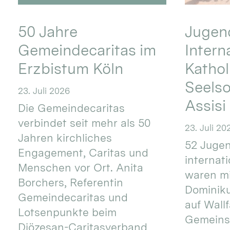
50 Jahre
Jugend
Gemeindecaritas im
Intern
Erzbistum Köln
Kathol
Seels
23. Juli 2026
Assisi
Die Gemeindecaritas
verbindet seit mehr als 50
23. Juli 20
Jahren kirchliches
52 Jugen
Engagement, Caritas und
internat
Menschen vor Ort. Anita
waren mi
Borchers, Referentin
Dominik
Gemeindecaritas und
auf Wallf
Lotsenpunkte beim
Gemeins
Diözesan-Caritasverband