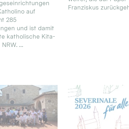
geseinrichtungen
Franziskus zurückgeht.
atholino auf
mt 285
ungen und ist damit
te katholische Kita-
 NRW. ...