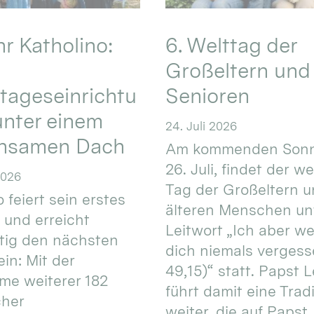
hr Katholino:
6. Welttag der
Großeltern und
tageseinrichtu
Senioren
nter einem
24. Juli 2026
nsamen Dach
Am kommenden Sonn
26. Juli, findet der w
2026
Tag der Großeltern 
 feiert sein erstes
älteren Menschen un
 und erreicht
Leitwort „Ich aber w
itig den nächsten
dich niemals vergess
in: Mit der
49,15)“ statt. Papst L
e weiterer 182
führt damit eine Trad
cher
weiter, die auf Papst