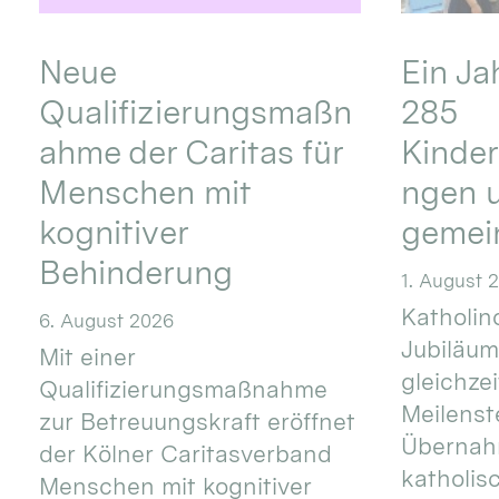
Neue
Ein Ja
Qualifizierungsmaßn
285
ahme der Caritas für
Kinder
Menschen mit
ngen u
kognitiver
gemei
Behinderung
1. August 
Katholino
6. August 2026
Jubiläum
Mit einer
gleichze
Qualifizierungsmaßnahme
Meilenste
zur Betreuungskraft eröffnet
Übernahm
der Kölner Caritasverband
katholis
Menschen mit kognitiver