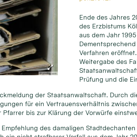
Ende des Jahres 20
des Erzbistums Kö
aus dem Jahr 1995 
Dementsprechend w
Verfahren eröffnet.
Weitergabe des Fal
Staatsanwaltschaft
© pixabay.com
Prüfung und die Ei
ückmeldung der Staatsanwaltschaft. Durch die
ngungen für ein Vertrauensverhältnis zwisch
r Pfarrer bis zur Klärung der Vorwürfe einstwe
e Empfehlung des damaligen Stadtdechanten z
h ein nicht strafbarer Vorfall aus dem Jahr 