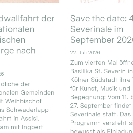
wallfahrt der
Save the date: 4
ationalen
Severinale im
ischen
September 202
orge nach
22. Juli 2026
Zum vierten Mal öffne
Basilika St. Severin i
26
Kölner Südstadt ihre
dliche der
für Kunst, Musik und
ionalen Gemeinden
Begegnung: Vom 11. 
t Weihbischof
27. September findet 
us Schwaderlapp
Severinale statt. Das
ahrt in Assisi.
Programm versteht s
am mit Ingbert
bewusst als Einladun