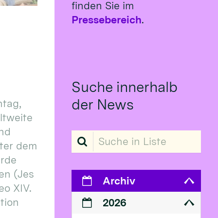
finden Sie im
Pressebereich
.
Suche innerhalb
der News
tag,
eltweite
und
Suche in Liste
ter dem
erde
en (Jes
Archiv
eo XIV.
ition
2026