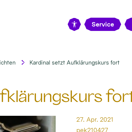
Service
ichten
Kardinal setzt Aufklärungskurs fort
ufklärungskurs for
Datum:
27. Apr. 2021
Von:
pek210427