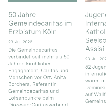
50 Jahre
Jugend
Gemeindecaritas im
Intern
Erzbistum Köln
Kathol
Seels
23. Juli 2026
Assisi
Die Gemeindecaritas
verbindet seit mehr als 50
23. Juli 20
Jahren kirchliches
52 Jugen
Engagement, Caritas und
internat
Menschen vor Ort. Anita
waren mi
Borchers, Referentin
Dominik
Gemeindecaritas und
auf Wallf
Lotsenpunkte beim
Gemeins
Diözesan-Caritasverband