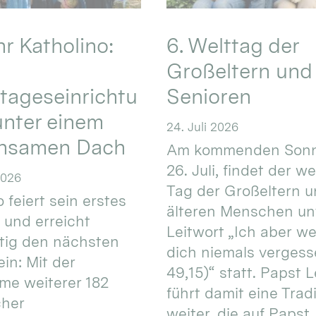
hr Katholino:
6. Welttag der
Großeltern und
tageseinrichtu
Senioren
nter einem
24. Juli 2026
nsamen Dach
Am kommenden Sonn
26. Juli, findet der w
2026
Tag der Großeltern 
 feiert sein erstes
älteren Menschen un
 und erreicht
Leitwort „Ich aber w
itig den nächsten
dich niemals vergess
in: Mit der
49,15)“ statt. Papst L
e weiterer 182
führt damit eine Trad
cher
weiter, die auf Papst