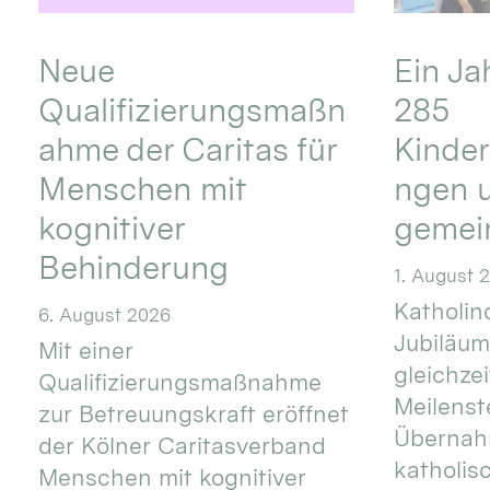
Neue
Ein Ja
Qualifizierungsmaßn
285
ahme der Caritas für
Kinder
Menschen mit
ngen u
kognitiver
gemei
Behinderung
1. August 
Katholino
6. August 2026
Jubiläum
Mit einer
gleichze
Qualifizierungsmaßnahme
Meilenste
zur Betreuungskraft eröffnet
Übernahm
der Kölner Caritasverband
katholis
Menschen mit kognitiver