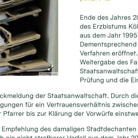
Ende des Jahres 20
des Erzbistums Kö
aus dem Jahr 1995 
Dementsprechend w
Verfahren eröffnet.
Weitergabe des Fal
Staatsanwaltschaft
© pixabay.com
Prüfung und die Ei
ückmeldung der Staatsanwaltschaft. Durch die
ngungen für ein Vertrauensverhältnis zwisch
r Pfarrer bis zur Klärung der Vorwürfe einstwe
e Empfehlung des damaligen Stadtdechanten z
h ein nicht strafbarer Vorfall aus dem Jahr 