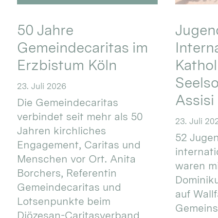
50 Jahre
Jugend
Gemeindecaritas im
Intern
Erzbistum Köln
Kathol
Seels
23. Juli 2026
Assisi
Die Gemeindecaritas
verbindet seit mehr als 50
23. Juli 20
Jahren kirchliches
52 Jugen
Engagement, Caritas und
internat
Menschen vor Ort. Anita
waren mi
Borchers, Referentin
Dominik
Gemeindecaritas und
auf Wallf
Lotsenpunkte beim
Gemeins
Diözesan-Caritasverband