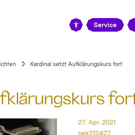
Service
ichten
Kardinal setzt Aufklärungskurs fort
ufklärungskurs for
Datum:
27. Apr. 2021
Von:
pek210427