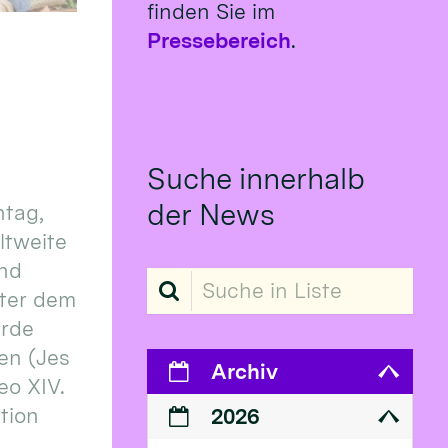
finden Sie im
Pressebereich
.
Suche innerhalb
der News
tag,
eltweite
und
Suche in Liste
ter dem
erde
en (Jes
Archiv
eo XIV.
ition
2026