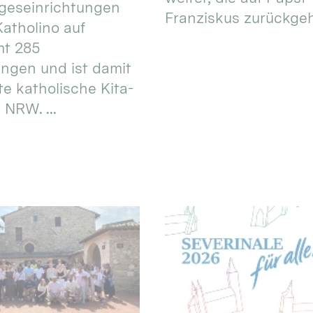
geseinrichtungen
Franziskus zurückgeht.
atholino auf
mt 285
ungen und ist damit
te katholische Kita-
 NRW. ...