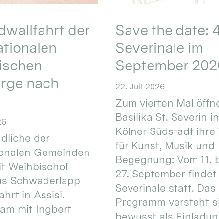
wallfahrt der
Save the date: 4
ationalen
Severinale im
ischen
September 202
orge nach
22. Juli 2026
Zum vierten Mal öffne
Basilika St. Severin i
26
Kölner Südstadt ihre
dliche der
für Kunst, Musik und
ionalen Gemeinden
Begegnung: Vom 11. 
t Weihbischof
27. September findet 
us Schwaderlapp
Severinale statt. Das
ahrt in Assisi.
Programm versteht s
am mit Ingbert
bewusst als Einladun