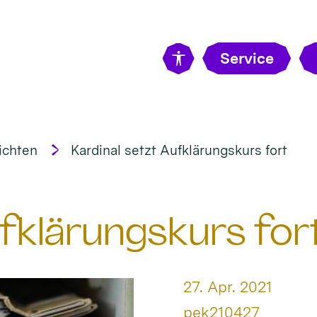
Service
ichten
Kardinal setzt Aufklärungskurs fort
ufklärungskurs for
Datum:
27. Apr. 2021
Von:
pek210427