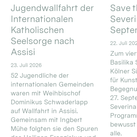
Jugendwallfahrt der
Save t
Internationalen
Severi
Katholischen
Septe
Seelsorge nach
22. Juli 20
Assisi
Zum vier
Basilika 
23. Juli 2026
Kölner S
52 Jugendliche der
für Kuns
internationalen Gemeinden
Begegnun
waren mit Weihbischof
27. Sept
Dominikus Schwaderlapp
Severinal
auf Wallfahrt in Assisi.
Programm
Gemeinsam mit Ingbert
bewusst 
Mühe folgten sie den Spuren
alle.