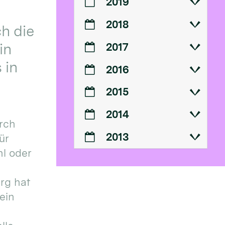
2019
2018
h die
in
2017
 in
2016
2015
2014
urch
2013
ür
l oder
urg hat
ein