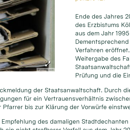
Ende des Jahres 20
des Erzbistums Kö
aus dem Jahr 1995 
Dementsprechend w
Verfahren eröffnet.
Weitergabe des Fal
Staatsanwaltschaft
© pixabay.com
Prüfung und die Ei
ückmeldung der Staatsanwaltschaft. Durch die
ngungen für ein Vertrauensverhältnis zwisch
r Pfarrer bis zur Klärung der Vorwürfe einstwe
e Empfehlung des damaligen Stadtdechanten z
h ein nicht strafbarer Vorfall aus dem Jahr 