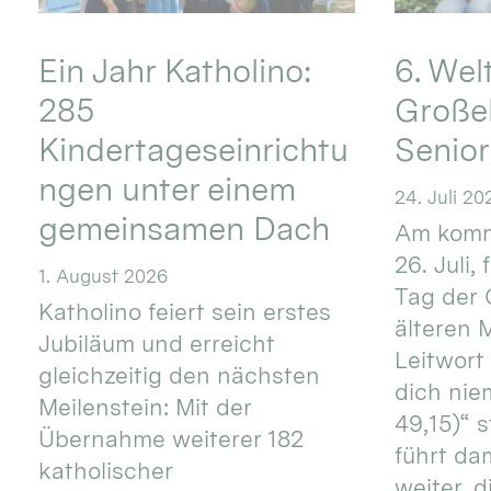
Ein Jahr Katholino:
6. Wel
285
Große
Kindertageseinrichtu
Senio
ngen unter einem
24. Juli 20
gemeinsamen Dach
Am komm
26. Juli,
1. August 2026
Tag der 
Katholino feiert sein erstes
älteren
Jubiläum und erreicht
Leitwort
gleichzeitig den nächsten
dich nie
Meilenstein: Mit der
49,15)“ s
Übernahme weiterer 182
führt dam
katholischer
weiter, d