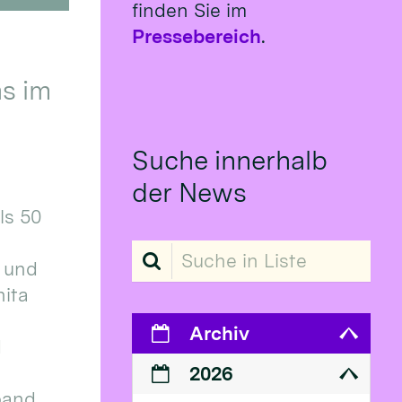
finden Sie im
Pressebereich
.
s im
Suche innerhalb
der News
ls 50
Suche in Liste
 und
ita
Archiv
d
2026
band