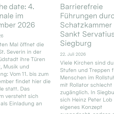
he date: 4.
Barrierefreie
nale im
Führungen durc
mber 2026
Schatzkammer 
Sankt Servatius
26
Siegburg
ten Mal öffnet die
St. Severin in der
22. Juli 2026
üdstadt ihre Türen
Viele Kirchen sind d
t, Musik und
Stufen und Treppen f
g: Vom 11. bis zum
Menschen im Rollstuh
ember findet hier die
mit Rollator schlecht
e statt. Das
zugänglich. In Siegb
 versteht sich
sich Heinz Peter Lob 
als Einladung an
eigenes Konzept