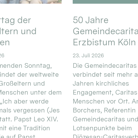
ttag der
50 Jahre
ltern und
Gemeindecarita
ren
Erzbistum Köln
26
23. Juli 2026
enden Sonntag,
Die Gemeindecaritas
 findet der weltweite
verbindet seit mehr a
Großeltern und
Jahren kirchliches
 Menschen unter dem
Engagement, Caritas
 „Ich aber werde
Menschen vor Ort. An
mals vergessen (Jes
Borchers, Referentin
tatt. Papst Leo XIV.
Gemeindecaritas un
it eine Tradition
Lotsenpunkte beim
ie auf Papst
Diözesan-Caritasver