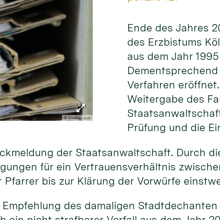
Ende des Jahres 20
des Erzbistums Kö
aus dem Jahr 1995 
Dementsprechend w
Verfahren eröffnet.
Weitergabe des Fal
Staatsanwaltschaft
© pixabay.com
Prüfung und die Ei
ückmeldung der Staatsanwaltschaft. Durch die
ngungen für ein Vertrauensverhältnis zwisch
r Pfarrer bis zur Klärung der Vorwürfe einstwe
e Empfehlung des damaligen Stadtdechanten z
h ein nicht strafbarer Vorfall aus dem Jahr 