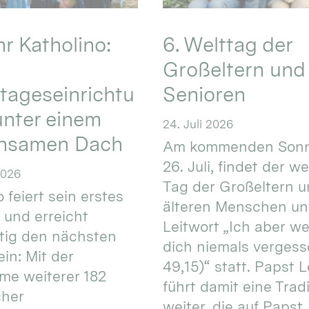
hr Katholino:
6. Welttag der
Großeltern und
tageseinrichtu
Senioren
nter einem
24. Juli 2026
nsamen Dach
Am kommenden Sonn
26. Juli, findet der w
2026
Tag der Großeltern 
 feiert sein erstes
älteren Menschen un
 und erreicht
Leitwort „Ich aber w
itig den nächsten
dich niemals vergess
in: Mit der
49,15)“ statt. Papst L
e weiterer 182
führt damit eine Trad
cher
weiter, die auf Papst