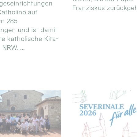
geseinrichtungen
Franziskus zurückgeht.
atholino auf
mt 285
ungen und ist damit
te katholische Kita-
 NRW. ...