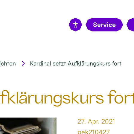
Service
ichten
Kardinal setzt Aufklärungskurs fort
ufklärungskurs for
Datum:
27. Apr. 2021
Von:
pek210427