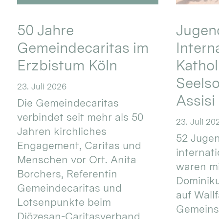
50 Jahre
Jugend
Gemeindecaritas im
Intern
Erzbistum Köln
Kathol
Seels
23. Juli 2026
Assisi
Die Gemeindecaritas
verbindet seit mehr als 50
23. Juli 20
Jahren kirchliches
52 Jugen
Engagement, Caritas und
internat
Menschen vor Ort. Anita
waren mi
Borchers, Referentin
Dominik
Gemeindecaritas und
auf Wallf
Lotsenpunkte beim
Gemeins
Diözesan-Caritasverband