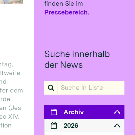
finden Sie im
Pressebereich
.
Suche innerhalb
der News
tag,
eltweite
und
Suche in Liste
ter dem
erde
en (Jes
Archiv
eo XIV.
ition
2026