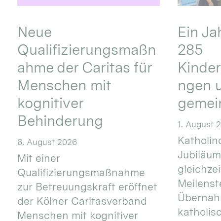
Neue
Ein Ja
Qualifizierungsmaßn
285
ahme der Caritas für
Kinder
Menschen mit
ngen u
kognitiver
gemei
Behinderung
1. August 
Katholino
6. August 2026
Jubiläum
Mit einer
gleichze
Qualifizierungsmaßnahme
Meilenste
zur Betreuungskraft eröffnet
Übernahm
der Kölner Caritasverband
katholis
Menschen mit kognitiver