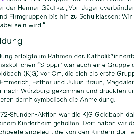
ender Henner Gädtke. „Von Jugendverbände
nd Firmgruppen bis hin zu Schulklassen: Wir 
abei sein wird.“
eldung
dung erfolgte im Rahmen des Katholik*innent
skottchen “Stoppi” war auch eine Gruppe d
bach (KjG) vor Ort, die sich als erste Grupp
 Emmerich, Esther und Julius Braun, Magdalen
ür nach Würzburg gekommen und drückten un
teten damit symbolisch die Anmeldung.
 72-Stunden-Aktion war die KjG Goldbach dabe
 einem Kinderheim geholfen. Dort haben wir 
chbeete angelegt, die von den Kindern dort 