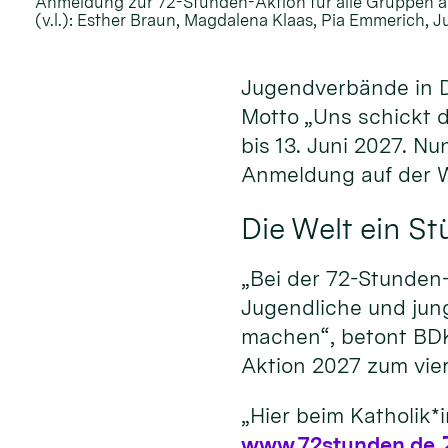
Anmeldung zur 72-Stunden-Aktion für alle Gruppen a
(v.l.): Esther Braun, Magdalena Klaas, Pia Emmerich, J
Jugendverbände in D
Motto „Uns schickt d
bis 13. Juni 2027. N
Anmeldung auf der 
Die Welt ein S
„Bei der 72-Stunden
Jugendliche und jun
machen“, betont BDK
Aktion 2027 zum vier
„Hier beim Katholik*
www.72stunden.de