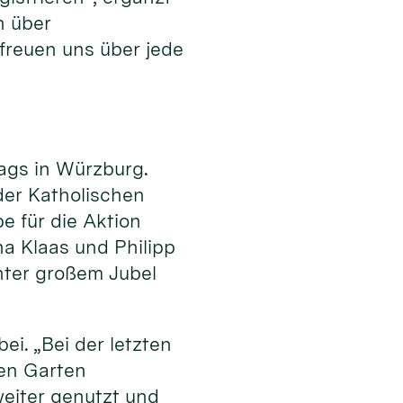
n über
freuen uns über jede
ags in Würzburg.
er Katholischen
e für die Aktion
a Klaas und Philipp
ter großem Jubel
i. „Bei der letzten
den Garten
weiter genutzt und