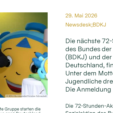
Datum:
29. Mai 2026
Von:
Newsdesk;BDKJ
Die nächste 72-
des Bundes der
(BDKJ) und der
Deutschland, fin
Unter dem Motto
Jugendliche dre
Die Anmeldung w
© BDKJ-Bundesstelle/Christian Schnaubelt
Die 72-Stunden-Akt
te Gruppe starten die