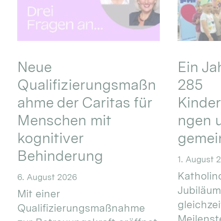
Neue
Ein Ja
Qualifizierungsmaßn
285
ahme der Caritas für
Kinder
Menschen mit
ngen u
kognitiver
gemei
Behinderung
1. August 
Katholino
6. August 2026
Jubiläum
Mit einer
gleichze
Qualifizierungsmaßnahme
Meilenste