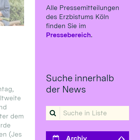
Alle Pressemitteilungen
des Erzbistums Köln
finden Sie im
Pressebereich
.
Suche innerhalb
der News
tag,
eltweite
und
Suche in Liste
ter dem
erde
en (Jes
Archiv