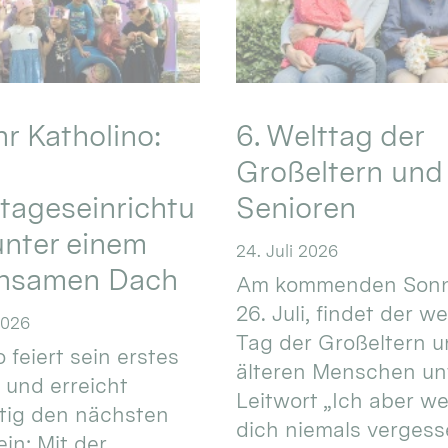
hr Katholino:
6. Welttag der
Großeltern und
tageseinrichtu
Senioren
nter einem
24. Juli 2026
nsamen Dach
Am kommenden Sonn
26. Juli, findet der w
2026
Tag der Großeltern 
 feiert sein erstes
älteren Menschen un
 und erreicht
Leitwort „Ich aber w
itig den nächsten
dich niemals vergess
in: Mit der