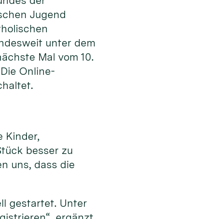
undes der
ischen Jugend
tholischen
undesweit unter dem
nächste Mal vom 10.
Die Online-
haltet.
 Kinder,
Stück besser zu
n uns, dass die
l gestartet. Unter
istrieren“, ergänzt