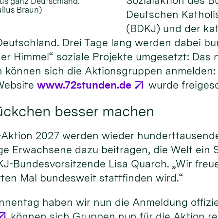
Sozialaktion des B
us ganz Deutschland.
ulius Braun)
Deutschen Kathol
(BDKJ) und der ka
eutschland. Drei Tage lang werden dabei b
er Himmel“ soziale Projekte umgesetzt: Das 
un können sich die Aktionsgruppen anmelden: 
Website
www.72stunden.de
wurde freigesc
tückchen besser machen
-Aktion 2027 werden wieder hunderttausende
ge Erwachsene dazu beitragen, die Welt ein 
J-Bundesvorsitzende Lisa Quarch. „Wir freue
ten Mal bundesweit stattfinden wird.“
innentag haben wir nun die Anmeldung offiziel
können sich Gruppen nun für die Aktion reg