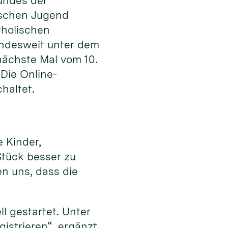
undes der
ischen Jugend
tholischen
undesweit unter dem
nächste Mal vom 10.
Die Online-
haltet.
 Kinder,
Stück besser zu
n uns, dass die
l gestartet. Unter
istrieren“, ergänzt