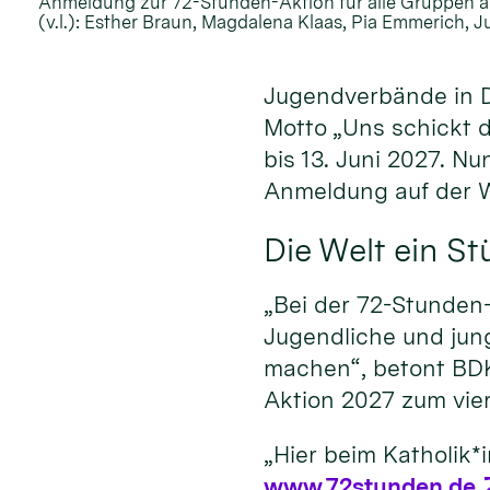
Anmeldung zur 72-Stunden-Aktion für alle Gruppen a
(v.l.): Esther Braun, Magdalena Klaas, Pia Emmerich, J
Jugendverbände in D
Motto „Uns schickt d
bis 13. Juni 2027. N
Anmeldung auf der 
Die Welt ein S
„Bei der 72-Stunden
Jugendliche und jun
machen“, betont BDK
Aktion 2027 zum vier
„Hier beim Katholik*
www.72stunden.de