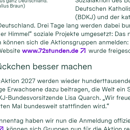
Sozialaktion des B
us ganz Deutschland.
ulius Braun)
Deutschen Kathol
(BDKJ) und der ka
eutschland. Drei Tage lang werden dabei b
er Himmel“ soziale Projekte umgesetzt: Das 
un können sich die Aktionsgruppen anmelden: 
Website
www.72stunden.de
wurde freigesc
tückchen besser machen
-Aktion 2027 werden wieder hunderttausende
ge Erwachsene dazu beitragen, die Welt ein 
J-Bundesvorsitzende Lisa Quarch. „Wir freue
ten Mal bundesweit stattfinden wird.“
innentag haben wir nun die Anmeldung offiziel
können sich Gruppen nun für die Aktion reg