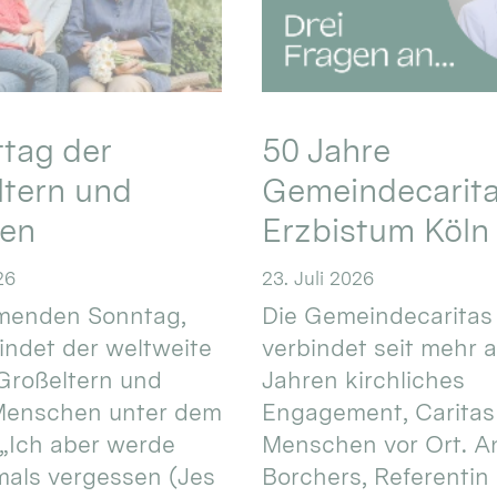
ttag der
50 Jahre
ltern und
Gemeindecarita
ren
Erzbistum Köln
26
23. Juli 2026
enden Sonntag,
Die Gemeindecaritas
 findet der weltweite
verbindet seit mehr a
Großeltern und
Jahren kirchliches
 Menschen unter dem
Engagement, Caritas
 „Ich aber werde
Menschen vor Ort. An
mals vergessen (Jes
Borchers, Referentin