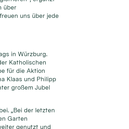
n über
freuen uns über jede
ags in Würzburg.
er Katholischen
e für die Aktion
a Klaas und Philipp
ter großem Jubel
i. „Bei der letzten
den Garten
weiter genutzt und