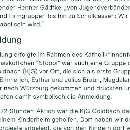
ender Henner Gädtke. „Von Jugendverbände
nd Firmgruppen bis hin zu Schulklassen: Wir 
abei sein wird.“
eldung
dung erfolgte im Rahmen des Katholik*innent
skottchen “Stoppi” war auch eine Gruppe d
bach (KjG) vor Ort, die sich als erste Grupp
 Emmerich, Esther und Julius Braun, Magdalen
ür nach Würzburg gekommen und drückten un
teten damit symbolisch die Anmeldung.
 72-Stunden-Aktion war die KjG Goldbach dabe
 einem Kinderheim geholfen. Dort haben wir 
chbeete angelegt, die von den Kindern dort 