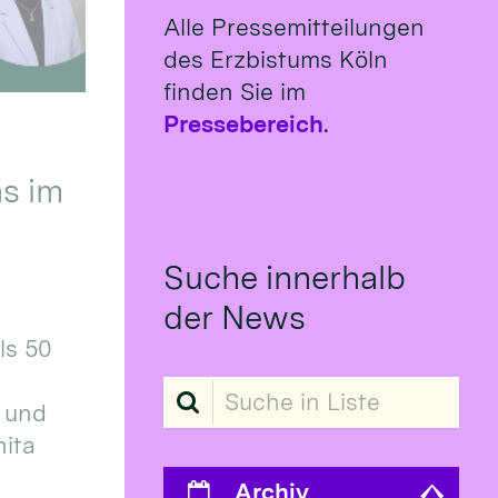
Alle Pressemitteilungen
des Erzbistums Köln
finden Sie im
Pressebereich
.
s im
Suche innerhalb
der News
ls 50
Suche in Liste
 und
ita
Archiv