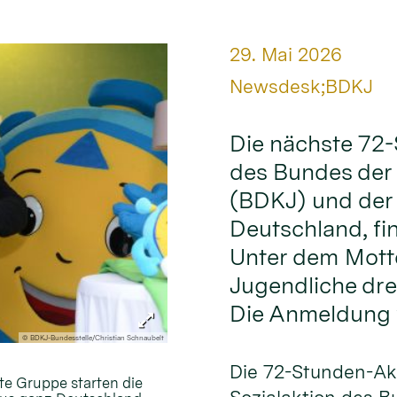
Datum:
29. Mai 2026
Von:
Newsdesk;BDKJ
Die nächste 72-
des Bundes der
(BDKJ) und der
Deutschland, fin
Unter dem Motto
Jugendliche dre
Die Anmeldung w
© BDKJ-Bundesstelle/Christian Schnaubelt
Die 72-Stunden-Akt
te Gruppe starten die