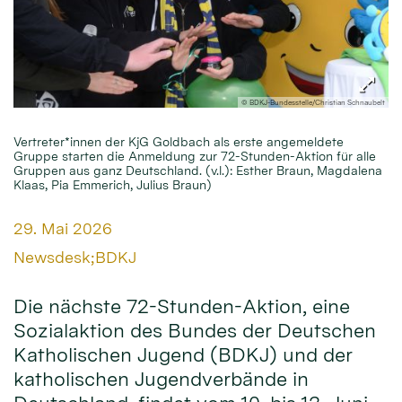
© BDKJ-Bundesstelle/Christian Schnaubelt
Vertreter*innen der KjG Goldbach als erste angemeldete
Gruppe starten die Anmeldung zur 72-Stunden-Aktion für alle
Gruppen aus ganz Deutschland. (v.l.): Esther Braun, Magdalena
Klaas, Pia Emmerich, Julius Braun)
Datum:
29. Mai 2026
Von:
Newsdesk;BDKJ
Die nächste 72-Stunden-Aktion, eine
Sozialaktion des Bundes der Deutschen
Katholischen Jugend (BDKJ) und der
katholischen Jugendverbände in