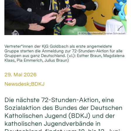
© BDKJ-Bundesstelle/Christian Schnaubelt
Vertreter*innen der KjG Goldbach als erste angemeldete
Gruppe starten die Anmeldung zur 72-Stunden-Aktion für alle
Gruppen aus ganz Deutschland. (v.l.): Esther Braun, Magdalena
Klaas, Pia Emmerich, Julius Braun)
Datum:
29. Mai 2026
Von:
Newsdesk;BDKJ
Die nächste 72-Stunden-Aktion, eine
Sozialaktion des Bundes der Deutschen
Katholischen Jugend (BDKJ) und der
katholischen Jugendverbände in