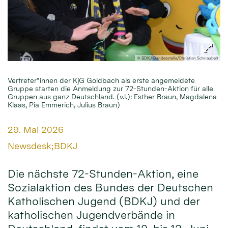
© BDKJ-Bundesstelle/Christian Schnaubelt
Vertreter*innen der KjG Goldbach als erste angemeldete
Gruppe starten die Anmeldung zur 72-Stunden-Aktion für alle
Gruppen aus ganz Deutschland. (v.l.): Esther Braun, Magdalena
Klaas, Pia Emmerich, Julius Braun)
Datum:
29. Mai 2026
Von:
Newsdesk;BDKJ
Die nächste 72-Stunden-Aktion, eine
Sozialaktion des Bundes der Deutschen
Katholischen Jugend (BDKJ) und der
katholischen Jugendverbände in