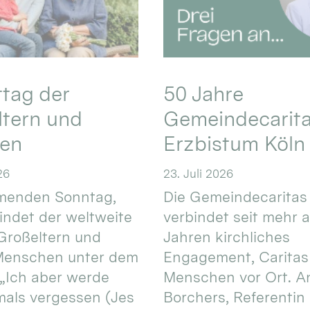
ttag der
50 Jahre
ltern und
Gemeindecarita
ren
Erzbistum Köln
26
23. Juli 2026
enden Sonntag,
Die Gemeindecaritas
 findet der weltweite
verbindet seit mehr a
Großeltern und
Jahren kirchliches
 Menschen unter dem
Engagement, Caritas
 „Ich aber werde
Menschen vor Ort. An
mals vergessen (Jes
Borchers, Referentin