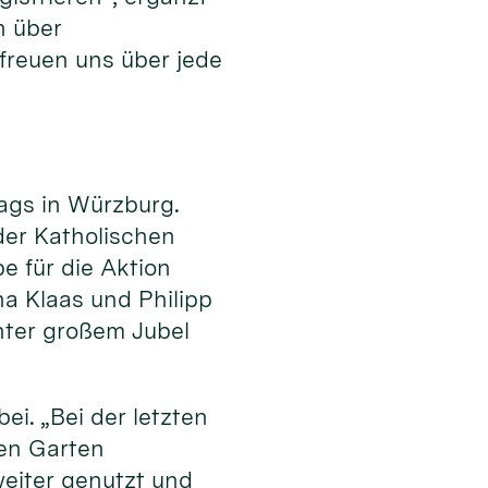
n über
freuen uns über jede
ags in Würzburg.
er Katholischen
e für die Aktion
a Klaas und Philipp
ter großem Jubel
i. „Bei der letzten
den Garten
weiter genutzt und