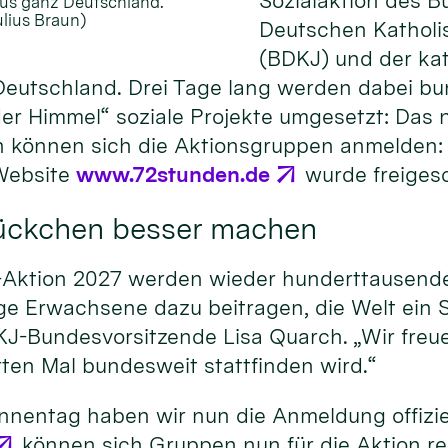
Sozialaktion des B
us ganz Deutschland.
ulius Braun)
Deutschen Kathol
(BDKJ) und der ka
eutschland. Drei Tage lang werden dabei b
er Himmel“ soziale Projekte umgesetzt: Das 
un können sich die Aktionsgruppen anmelden: 
Website
www.72stunden.de
wurde freigesc
tückchen besser machen
-Aktion 2027 werden wieder hunderttausende
ge Erwachsene dazu beitragen, die Welt ein 
J-Bundesvorsitzende Lisa Quarch. „Wir freue
ten Mal bundesweit stattfinden wird.“
innentag haben wir nun die Anmeldung offiziel
können sich Gruppen nun für die Aktion reg