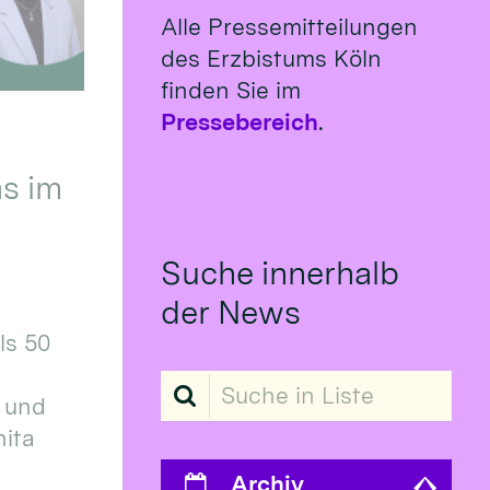
Alle Pressemitteilungen
des Erzbistums Köln
finden Sie im
Pressebereich
.
s im
Suche innerhalb
der News
ls 50
Suche in Liste
 und
ita
Archiv