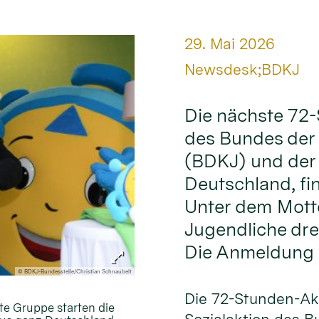
Datum:
29. Mai 2026
Von:
Newsdesk;BDKJ
Die nächste 72-
des Bundes der
(BDKJ) und der
Deutschland, fin
Unter dem Motto
Jugendliche dre
Die Anmeldung w
© BDKJ-Bundesstelle/Christian Schnaubelt
Die 72-Stunden-Akt
te Gruppe starten die