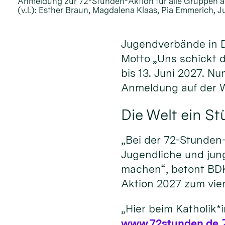
Anmeldung zur 72-Stunden-Aktion für alle Gruppen a
(v.l.): Esther Braun, Magdalena Klaas, Pia Emmerich, J
Jugendverbände in D
Motto „Uns schickt d
bis 13. Juni 2027. N
Anmeldung auf der 
Die Welt ein S
„Bei der 72-Stunden
Jugendliche und jun
machen“, betont BDK
Aktion 2027 zum vier
„Hier beim Katholik*
www.72stunden.de