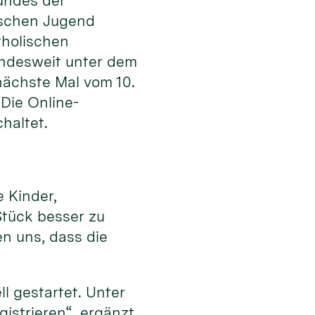
undes der
ischen Jugend
tholischen
undesweit unter dem
nächste Mal vom 10.
Die Online-
haltet.
 Kinder,
Stück besser zu
n uns, dass die
l gestartet. Unter
istrieren“, ergänzt