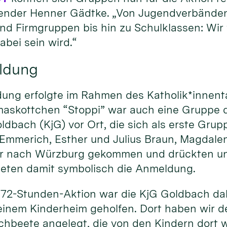
ender Henner Gädtke. „Von Jugendverbände
nd Firmgruppen bis hin zu Schulklassen: Wir 
abei sein wird.“
eldung
dung erfolgte im Rahmen des Katholik*innent
skottchen “Stoppi” war auch eine Gruppe d
bach (KjG) vor Ort, die sich als erste Grupp
 Emmerich, Esther und Julius Braun, Magdalen
ür nach Würzburg gekommen und drückten un
teten damit symbolisch die Anmeldung.
 72-Stunden-Aktion war die KjG Goldbach dabe
 einem Kinderheim geholfen. Dort haben wir 
chbeete angelegt, die von den Kindern dort 