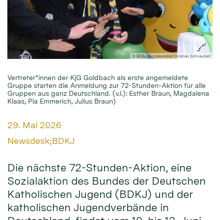
© BDKJ-Bundesstelle/Christian Schnaubelt
Vertreter*innen der KjG Goldbach als erste angemeldete
Gruppe starten die Anmeldung zur 72-Stunden-Aktion für alle
Gruppen aus ganz Deutschland. (v.l.): Esther Braun, Magdalena
Klaas, Pia Emmerich, Julius Braun)
Datum:
29. Mai 2026
Von:
Newsdesk;BDKJ
Die nächste 72-Stunden-Aktion, eine
Sozialaktion des Bundes der Deutschen
Katholischen Jugend (BDKJ) und der
katholischen Jugendverbände in