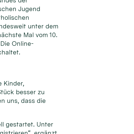
undes der
ischen Jugend
tholischen
undesweit unter dem
nächste Mal vom 10.
Die Online-
haltet.
 Kinder,
Stück besser zu
n uns, dass die
l gestartet. Unter
istrieren“, ergänzt