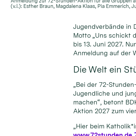
Anmeldung zur 72-Stunden-Aktion für alle Gruppen a
(v.l.): Esther Braun, Magdalena Klaas, Pia Emmerich, J
Jugendverbände in D
Motto „Uns schickt d
bis 13. Juni 2027. N
Anmeldung auf der 
Die Welt ein S
„Bei der 72-Stunden
Jugendliche und jun
machen“, betont BDK
Aktion 2027 zum vier
„Hier beim Katholik*
www.72stunden.de