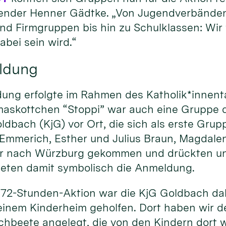
ender Henner Gädtke. „Von Jugendverbände
nd Firmgruppen bis hin zu Schulklassen: Wir 
abei sein wird.“
eldung
dung erfolgte im Rahmen des Katholik*innent
skottchen “Stoppi” war auch eine Gruppe d
bach (KjG) vor Ort, die sich als erste Grupp
 Emmerich, Esther und Julius Braun, Magdalen
ür nach Würzburg gekommen und drückten un
teten damit symbolisch die Anmeldung.
 72-Stunden-Aktion war die KjG Goldbach dabe
 einem Kinderheim geholfen. Dort haben wir 
chbeete angelegt, die von den Kindern dort 