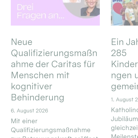
Neue
Ein Ja
Qualifizierungsmaßn
285
ahme der Caritas für
Kinder
Menschen mit
ngen u
kognitiver
gemei
Behinderung
1. August 
Katholino
6. August 2026
Jubiläum
Mit einer
gleichze
Qualifizierungsmaßnahme
Meilenste