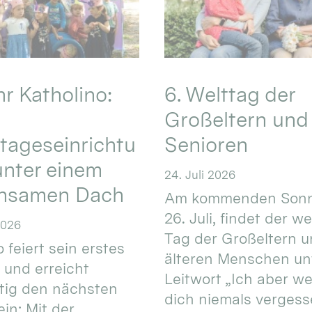
hr Katholino:
6. Welttag der
Großeltern und
tageseinrichtu
Senioren
nter einem
24. Juli 2026
nsamen Dach
Am kommenden Sonn
26. Juli, findet der w
2026
Tag der Großeltern 
 feiert sein erstes
älteren Menschen un
 und erreicht
Leitwort „Ich aber w
itig den nächsten
dich niemals vergess
in: Mit der