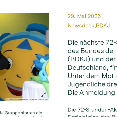
Datum:
29. Mai 2026
Von:
Newsdesk;BDKJ
Die nächste 72-
des Bundes der
(BDKJ) und der
Deutschland, fin
Unter dem Motto
Jugendliche dre
Die Anmeldung w
© BDKJ-Bundesstelle/Christian Schnaubelt
Die 72-Stunden-Akt
te Gruppe starten die