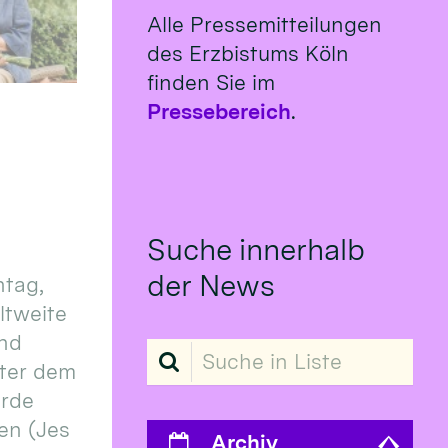
Alle Pressemitteilungen
des Erzbistums Köln
finden Sie im
Pressebereich
.
Suche innerhalb
der News
tag,
eltweite
und
Suche in Liste
ter dem
erde
en (Jes
Archiv