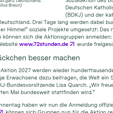
Sozialaktion des B
us ganz Deutschland.
ulius Braun)
Deutschen Kathol
(BDKJ) und der ka
eutschland. Drei Tage lang werden dabei b
er Himmel“ soziale Projekte umgesetzt: Das 
un können sich die Aktionsgruppen anmelden: 
Website
www.72stunden.de
wurde freigesc
tückchen besser machen
-Aktion 2027 werden wieder hunderttausende
ge Erwachsene dazu beitragen, die Welt ein 
J-Bundesvorsitzende Lisa Quarch. „Wir freue
ten Mal bundesweit stattfinden wird.“
innentag haben wir nun die Anmeldung offiziel
können sich Gruppen nun für die Aktion reg