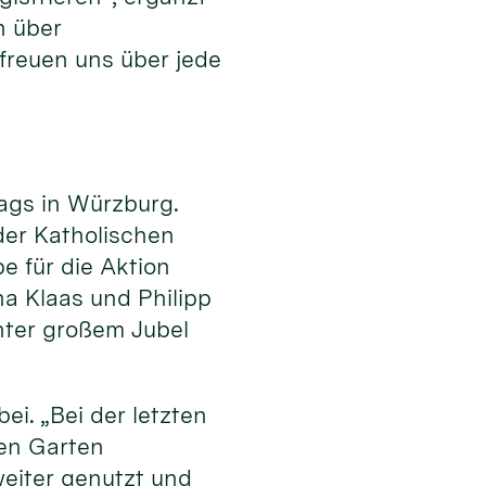
n über
freuen uns über jede
ags in Würzburg.
er Katholischen
e für die Aktion
a Klaas und Philipp
ter großem Jubel
i. „Bei der letzten
den Garten
weiter genutzt und