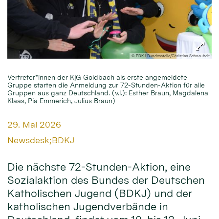
© BDKJ-Bundesstelle/Christian Schnaubelt
Vertreter*innen der KjG Goldbach als erste angemeldete
Gruppe starten die Anmeldung zur 72-Stunden-Aktion für alle
Gruppen aus ganz Deutschland. (v.l.): Esther Braun, Magdalena
Klaas, Pia Emmerich, Julius Braun)
Datum:
29. Mai 2026
Von:
Newsdesk;BDKJ
Die nächste 72-Stunden-Aktion, eine
Sozialaktion des Bundes der Deutschen
Katholischen Jugend (BDKJ) und der
katholischen Jugendverbände in