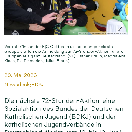
© BDKJ-Bundesstelle/Christian Schnaubelt
Vertreter*innen der KjG Goldbach als erste angemeldete
Gruppe starten die Anmeldung zur 72-Stunden-Aktion für alle
Gruppen aus ganz Deutschland. (v.l.): Esther Braun, Magdalena
Klaas, Pia Emmerich, Julius Braun)
Datum:
29. Mai 2026
Von:
Newsdesk;BDKJ
Die nächste 72-Stunden-Aktion, eine
Sozialaktion des Bundes der Deutschen
Katholischen Jugend (BDKJ) und der
katholischen Jugendverbände in