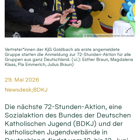
© BDKJ-Bundesstelle/Christian Schnaubelt
Vertreter*innen der KjG Goldbach als erste angemeldete
Gruppe starten die Anmeldung zur 72-Stunden-Aktion für alle
Gruppen aus ganz Deutschland. (v.l.): Esther Braun, Magdalena
Klaas, Pia Emmerich, Julius Braun)
Datum:
29. Mai 2026
Von:
Newsdesk;BDKJ
Die nächste 72-Stunden-Aktion, eine
Sozialaktion des Bundes der Deutschen
Katholischen Jugend (BDKJ) und der
katholischen Jugendverbände in