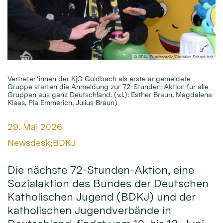
© BDKJ-Bundesstelle/Christian Schnaubelt
Vertreter*innen der KjG Goldbach als erste angemeldete
Gruppe starten die Anmeldung zur 72-Stunden-Aktion für alle
Gruppen aus ganz Deutschland. (v.l.): Esther Braun, Magdalena
Klaas, Pia Emmerich, Julius Braun)
Datum:
29. Mai 2026
Von:
Newsdesk;BDKJ
Die nächste 72-Stunden-Aktion, eine
Sozialaktion des Bundes der Deutschen
Katholischen Jugend (BDKJ) und der
katholischen Jugendverbände in