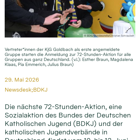
© BDKJ-Bundesstelle/Christian Schnaubelt
Vertreter*innen der KjG Goldbach als erste angemeldete
Gruppe starten die Anmeldung zur 72-Stunden-Aktion für alle
Gruppen aus ganz Deutschland. (v.l.): Esther Braun, Magdalena
Klaas, Pia Emmerich, Julius Braun)
Datum:
29. Mai 2026
Von:
Newsdesk;BDKJ
Die nächste 72-Stunden-Aktion, eine
Sozialaktion des Bundes der Deutschen
Katholischen Jugend (BDKJ) und der
katholischen Jugendverbände in