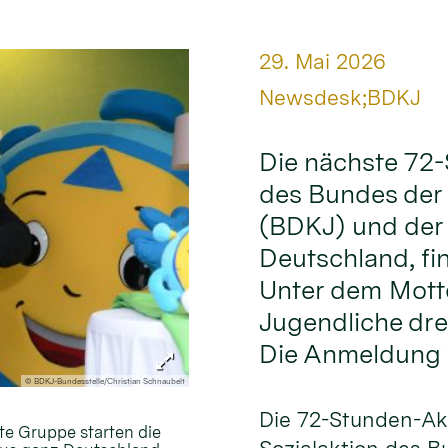
Datum:
29. Mai 2026
Von:
Newsdesk;BDKJ
Die nächste 72-
des Bundes der
(BDKJ) und der
Deutschland, fin
Unter dem Motto
Jugendliche dre
Die Anmeldung w
© BDKJ-Bundesstelle/Christian Schnaubelt
Die 72-Stunden-Akt
te Gruppe starten die