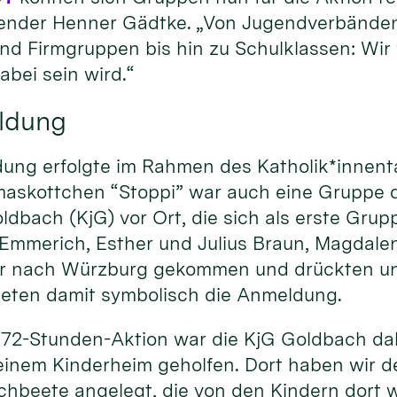
ender Henner Gädtke. „Von Jugendverbände
nd Firmgruppen bis hin zu Schulklassen: Wir 
abei sein wird.“
eldung
dung erfolgte im Rahmen des Katholik*innent
skottchen “Stoppi” war auch eine Gruppe d
bach (KjG) vor Ort, die sich als erste Grupp
 Emmerich, Esther und Julius Braun, Magdalen
ür nach Würzburg gekommen und drückten un
teten damit symbolisch die Anmeldung.
 72-Stunden-Aktion war die KjG Goldbach dabe
 einem Kinderheim geholfen. Dort haben wir 
chbeete angelegt, die von den Kindern dort 