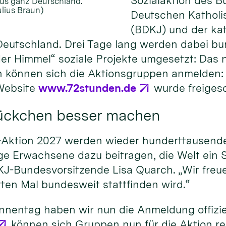
Sozialaktion des B
us ganz Deutschland.
ulius Braun)
Deutschen Kathol
(BDKJ) und der ka
eutschland. Drei Tage lang werden dabei b
er Himmel“ soziale Projekte umgesetzt: Das 
un können sich die Aktionsgruppen anmelden: 
Website
www.72stunden.de
wurde freigesc
tückchen besser machen
-Aktion 2027 werden wieder hunderttausende
ge Erwachsene dazu beitragen, die Welt ein 
J-Bundesvorsitzende Lisa Quarch. „Wir freue
ten Mal bundesweit stattfinden wird.“
innentag haben wir nun die Anmeldung offiziel
können sich Gruppen nun für die Aktion reg