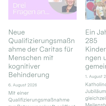
Neue
Ein Ja
Qualifizierungsmaßn
285
ahme der Caritas für
Kinder
Menschen mit
ngen u
kognitiver
gemei
Behinderung
1. August 
Katholino
6. August 2026
Jubiläum
Mit einer
gleichze
Qualifizierungsmaßnahme
Meilenste