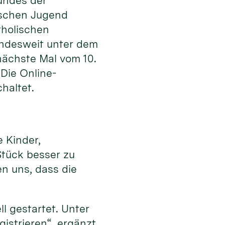
undes der
ischen Jugend
tholischen
undesweit unter dem
nächste Mal vom 10.
Die Online-
haltet.
 Kinder,
Stück besser zu
n uns, dass die
l gestartet. Unter
istrieren“, ergänzt