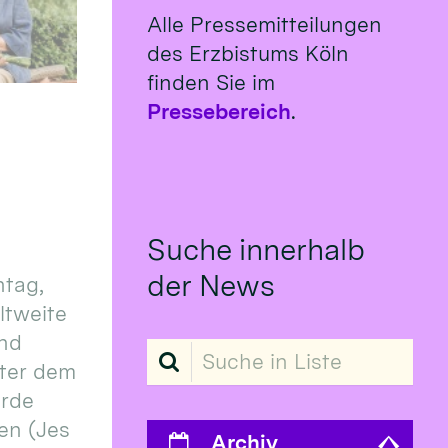
Alle Pressemitteilungen
des Erzbistums Köln
finden Sie im
Pressebereich
.
Suche innerhalb
der News
tag,
eltweite
und
Suche in Liste
ter dem
erde
en (Jes
Archiv