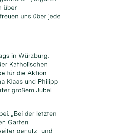
n über
freuen uns über jede
ags in Würzburg.
er Katholischen
e für die Aktion
a Klaas und Philipp
ter großem Jubel
i. „Bei der letzten
den Garten
weiter genutzt und