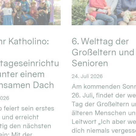
hr Katholino:
6. Welttag der
Großeltern und
tageseinrichtu
Senioren
nter einem
24. Juli 2026
nsamen Dach
Am kommenden Sonn
26. Juli, findet der w
2026
Tag der Großeltern 
 feiert sein erstes
älteren Menschen un
 und erreicht
Leitwort „Ich aber w
itig den nächsten
dich niemals vergess
in: Mit der