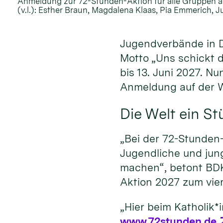
Anmeldung zur 72-Stunden-Aktion für alle Gruppen a
(v.l.): Esther Braun, Magdalena Klaas, Pia Emmerich, J
Jugendverbände in D
Motto „Uns schickt d
bis 13. Juni 2027. N
Anmeldung auf der 
Die Welt ein S
„Bei der 72-Stunden
Jugendliche und jun
machen“, betont BDK
Aktion 2027 zum vier
„Hier beim Katholik*
www.72stunden.de