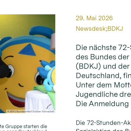
Datum:
29. Mai 2026
Von:
Newsdesk;BDKJ
Die nächste 72-
des Bundes der
(BDKJ) und der
Deutschland, fin
Unter dem Motto
Jugendliche dre
Die Anmeldung w
© BDKJ-Bundesstelle/Christian Schnaubelt
Die 72-Stunden-Akt
te Gruppe starten die