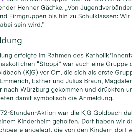
ender Henner Gädtke. „Von Jugendverbände
nd Firmgruppen bis hin zu Schulklassen: Wir 
abei sein wird.“
eldung
dung erfolgte im Rahmen des Katholik*innent
skottchen “Stoppi” war auch eine Gruppe d
bach (KjG) vor Ort, die sich als erste Grupp
 Emmerich, Esther und Julius Braun, Magdalen
ür nach Würzburg gekommen und drückten un
teten damit symbolisch die Anmeldung.
 72-Stunden-Aktion war die KjG Goldbach dabe
 einem Kinderheim geholfen. Dort haben wir 
chbeete angelegt, die von den Kindern dort 