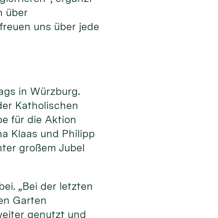
n über
freuen uns über jede
ags in Würzburg.
er Katholischen
e für die Aktion
a Klaas und Philipp
ter großem Jubel
i. „Bei der letzten
den Garten
weiter genutzt und