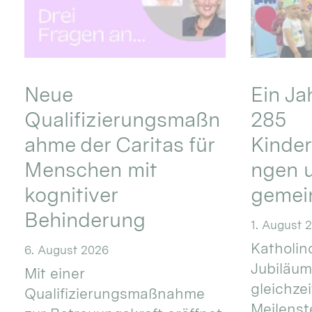
Neue
Ein Ja
Qualifizierungsmaßn
285
ahme der Caritas für
Kinder
Menschen mit
ngen u
kognitiver
gemei
Behinderung
1. August 
Katholino
6. August 2026
Jubiläum
Mit einer
gleichze
Qualifizierungsmaßnahme
Meilenste