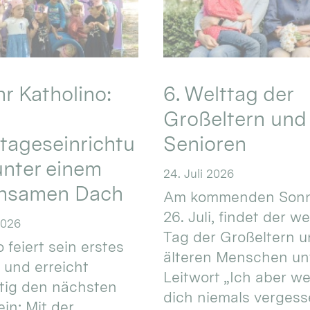
hr Katholino:
6. Welttag der
Großeltern und
tageseinrichtu
Senioren
nter einem
24. Juli 2026
nsamen Dach
Am kommenden Sonn
26. Juli, findet der w
2026
Tag der Großeltern 
 feiert sein erstes
älteren Menschen un
 und erreicht
Leitwort „Ich aber w
itig den nächsten
dich niemals vergess
in: Mit der