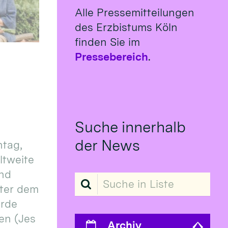
Alle Pressemitteilungen
des Erzbistums Köln
finden Sie im
Pressebereich
.
Suche innerhalb
der News
tag,
eltweite
und
Suche in Liste
ter dem
erde
en (Jes
Archiv