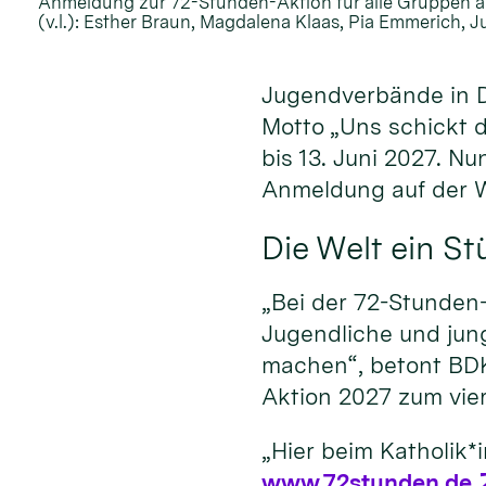
Anmeldung zur 72-Stunden-Aktion für alle Gruppen a
(v.l.): Esther Braun, Magdalena Klaas, Pia Emmerich, J
Jugendverbände in D
Motto „Uns schickt d
bis 13. Juni 2027. N
Anmeldung auf der 
Die Welt ein S
„Bei der 72-Stunden
Jugendliche und jun
machen“, betont BDK
Aktion 2027 zum vier
„Hier beim Katholik*
www.72stunden.de