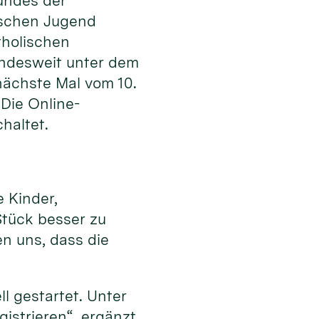
undes der
ischen Jugend
tholischen
undesweit unter dem
nächste Mal vom 10.
Die Online-
haltet.
 Kinder,
Stück besser zu
n uns, dass die
l gestartet. Unter
istrieren“, ergänzt