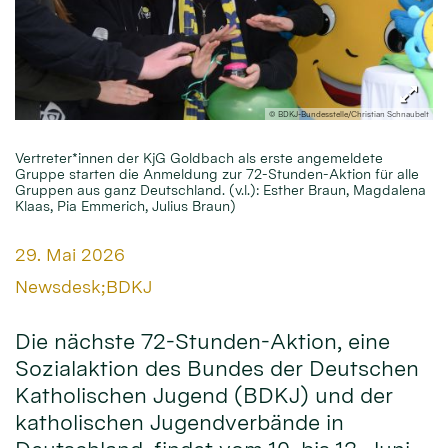
© BDKJ-Bundesstelle/Christian Schnaubelt
Vertreter*innen der KjG Goldbach als erste angemeldete
Gruppe starten die Anmeldung zur 72-Stunden-Aktion für alle
Gruppen aus ganz Deutschland. (v.l.): Esther Braun, Magdalena
Klaas, Pia Emmerich, Julius Braun)
Datum:
29. Mai 2026
Von:
Newsdesk;BDKJ
Die nächste 72-Stunden-Aktion, eine
Sozialaktion des Bundes der Deutschen
Katholischen Jugend (BDKJ) und der
katholischen Jugendverbände in