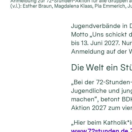
Anmeldung zur 72-Stunden-Aktion für alle Gruppen a
(v.l.): Esther Braun, Magdalena Klaas, Pia Emmerich, J
Jugendverbände in D
Motto „Uns schickt d
bis 13. Juni 2027. N
Anmeldung auf der 
Die Welt ein S
„Bei der 72-Stunden
Jugendliche und jun
machen“, betont BDK
Aktion 2027 zum vier
„Hier beim Katholik*
www.72stunden.de