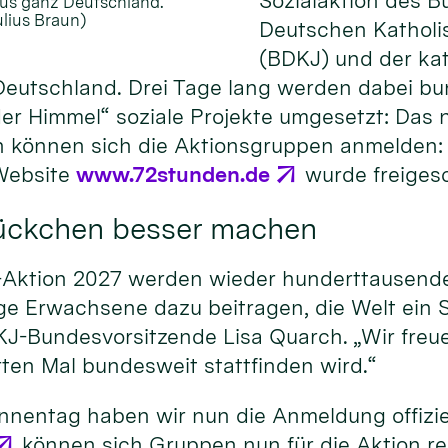
Sozialaktion des B
us ganz Deutschland.
ulius Braun)
Deutschen Kathol
(BDKJ) und der ka
eutschland. Drei Tage lang werden dabei b
er Himmel“ soziale Projekte umgesetzt: Das 
un können sich die Aktionsgruppen anmelden: 
Website
www.72stunden.de
wurde freigesc
tückchen besser machen
-Aktion 2027 werden wieder hunderttausende
ge Erwachsene dazu beitragen, die Welt ein 
J-Bundesvorsitzende Lisa Quarch. „Wir freue
ten Mal bundesweit stattfinden wird.“
innentag haben wir nun die Anmeldung offiziel
können sich Gruppen nun für die Aktion reg