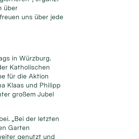
n über
freuen uns über jede
ags in Würzburg.
er Katholischen
e für die Aktion
a Klaas und Philipp
ter großem Jubel
i. „Bei der letzten
den Garten
weiter genutzt und