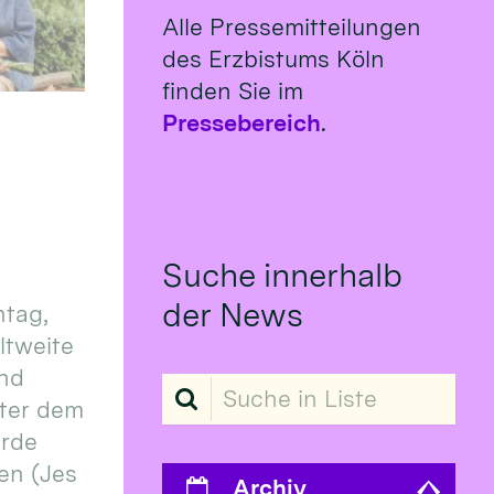
Alle Pressemitteilungen
des Erzbistums Köln
finden Sie im
Pressebereich
.
Suche innerhalb
der News
tag,
eltweite
und
Suche in Liste
ter dem
erde
en (Jes
Archiv