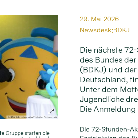
Datum:
29. Mai 2026
Von:
Newsdesk;BDKJ
Die nächste 72-
des Bundes der
(BDKJ) und der
Deutschland, fin
Unter dem Motto
Jugendliche dre
Die Anmeldung w
© BDKJ-Bundesstelle/Christian Schnaubelt
Die 72-Stunden-Akt
te Gruppe starten die