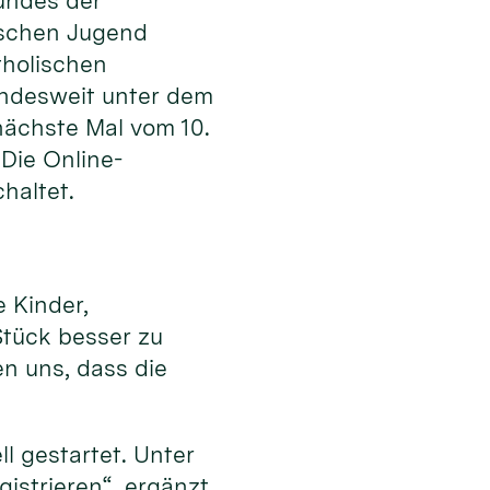
undes der
ischen Jugend
tholischen
undesweit unter dem
nächste Mal vom 10.
Die Online-
haltet.
 Kinder,
Stück besser zu
n uns, dass die
l gestartet. Unter
istrieren“, ergänzt