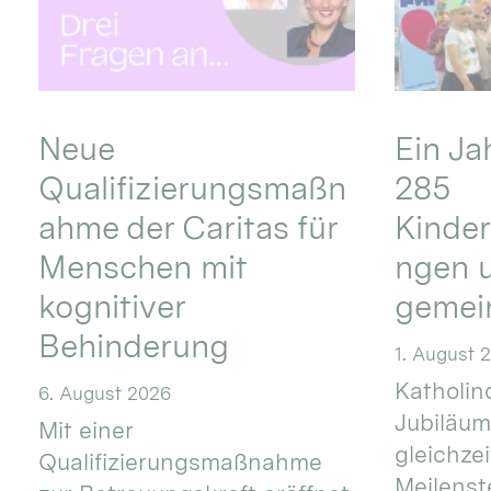
Neue
Ein Ja
Qualifizierungsmaßn
285
ahme der Caritas für
Kinder
Menschen mit
ngen u
kognitiver
gemei
Behinderung
1. August 
Katholino
6. August 2026
Jubiläum
Mit einer
gleichze
Qualifizierungsmaßnahme
Meilenste