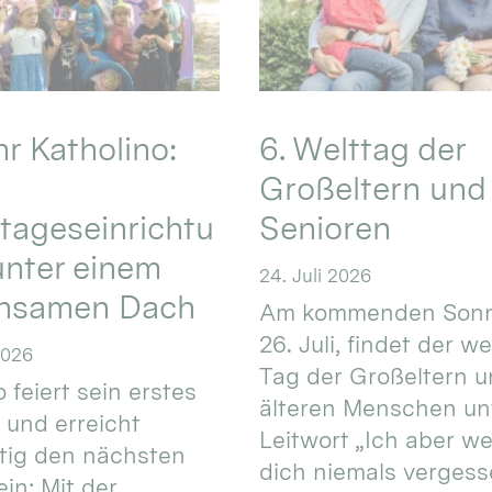
hr Katholino:
6. Welttag der
Großeltern und
tageseinrichtu
Senioren
nter einem
24. Juli 2026
nsamen Dach
Am kommenden Sonn
26. Juli, findet der w
2026
Tag der Großeltern 
 feiert sein erstes
älteren Menschen un
 und erreicht
Leitwort „Ich aber w
itig den nächsten
dich niemals vergess
in: Mit der