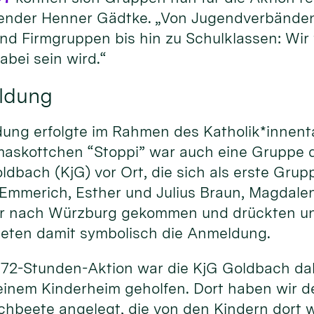
ender Henner Gädtke. „Von Jugendverbände
nd Firmgruppen bis hin zu Schulklassen: Wir 
abei sein wird.“
eldung
dung erfolgte im Rahmen des Katholik*innent
skottchen “Stoppi” war auch eine Gruppe d
bach (KjG) vor Ort, die sich als erste Grupp
 Emmerich, Esther und Julius Braun, Magdalen
ür nach Würzburg gekommen und drückten un
teten damit symbolisch die Anmeldung.
 72-Stunden-Aktion war die KjG Goldbach dabe
 einem Kinderheim geholfen. Dort haben wir 
chbeete angelegt, die von den Kindern dort 