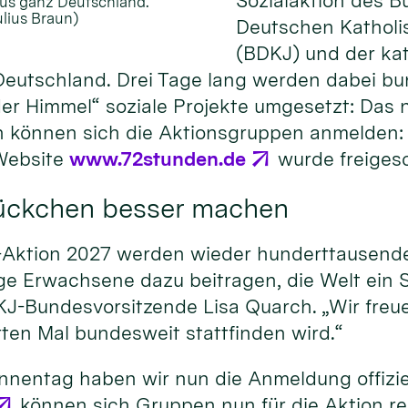
Sozialaktion des B
us ganz Deutschland.
ulius Braun)
Deutschen Kathol
(BDKJ) und der ka
eutschland. Drei Tage lang werden dabei b
er Himmel“ soziale Projekte umgesetzt: Das 
un können sich die Aktionsgruppen anmelden: 
Website
www.72stunden.de
wurde freigesc
tückchen besser machen
-Aktion 2027 werden wieder hunderttausende
ge Erwachsene dazu beitragen, die Welt ein 
J-Bundesvorsitzende Lisa Quarch. „Wir freue
ten Mal bundesweit stattfinden wird.“
innentag haben wir nun die Anmeldung offiziel
können sich Gruppen nun für die Aktion reg