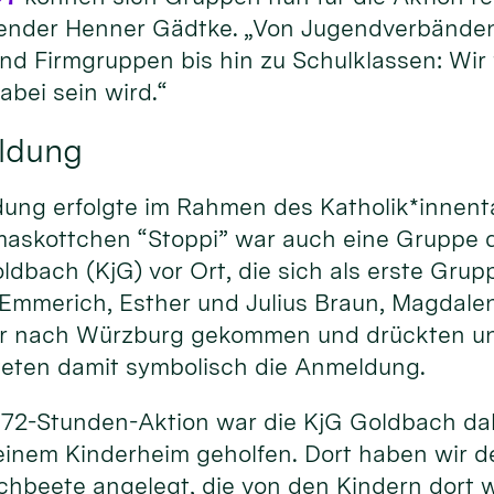
ender Henner Gädtke. „Von Jugendverbände
nd Firmgruppen bis hin zu Schulklassen: Wir 
abei sein wird.“
eldung
dung erfolgte im Rahmen des Katholik*innent
skottchen “Stoppi” war auch eine Gruppe d
bach (KjG) vor Ort, die sich als erste Grupp
 Emmerich, Esther und Julius Braun, Magdalen
ür nach Würzburg gekommen und drückten un
teten damit symbolisch die Anmeldung.
 72-Stunden-Aktion war die KjG Goldbach dabe
 einem Kinderheim geholfen. Dort haben wir 
chbeete angelegt, die von den Kindern dort 