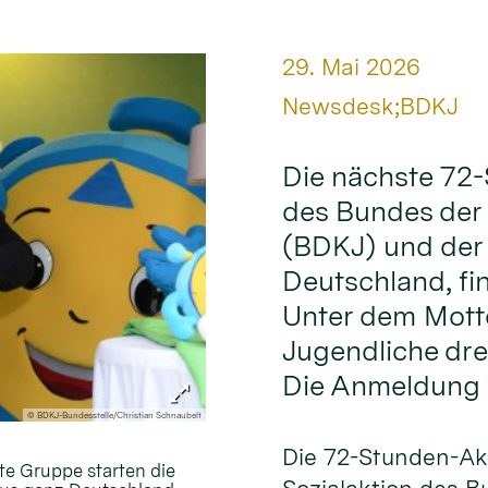
Datum:
29. Mai 2026
Von:
Newsdesk;BDKJ
Die nächste 72-
des Bundes der
(BDKJ) und der
Deutschland, fin
Unter dem Motto
Jugendliche dre
Die Anmeldung w
© BDKJ-Bundesstelle/Christian Schnaubelt
Die 72-Stunden-Akt
te Gruppe starten die