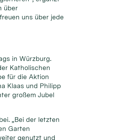
n über
freuen uns über jede
ags in Würzburg.
er Katholischen
e für die Aktion
a Klaas und Philipp
ter großem Jubel
i. „Bei der letzten
den Garten
weiter genutzt und