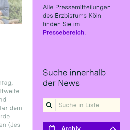
Alle Pressemitteilungen
des Erzbistums Köln
finden Sie im
Pressebereich
.
Suche innerhalb
der News
tag,
eltweite
und
Suche in Liste
ter dem
erde
en (Jes
Archiv