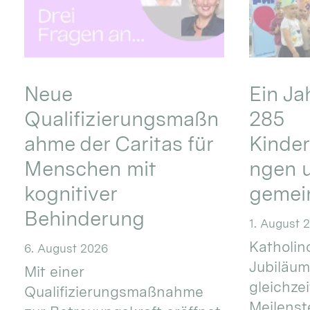
Neue
Ein Ja
Qualifizierungsmaßn
285
ahme der Caritas für
Kinder
Menschen mit
ngen u
kognitiver
gemei
Behinderung
1. August 
Katholino
6. August 2026
Jubiläum
Mit einer
gleichze
Qualifizierungsmaßnahme
Meilenste