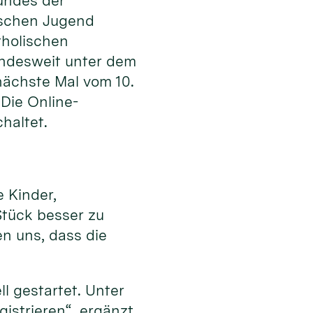
undes der
ischen Jugend
tholischen
undesweit unter dem
nächste Mal vom 10.
Die Online-
haltet.
 Kinder,
Stück besser zu
n uns, dass die
l gestartet. Unter
istrieren“, ergänzt