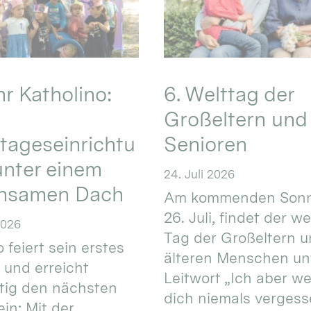
hr Katholino:
6. Welttag der
Großeltern und
tageseinrichtu
Senioren
nter einem
24. Juli 2026
nsamen Dach
Am kommenden Sonn
26. Juli, findet der w
2026
Tag der Großeltern 
 feiert sein erstes
älteren Menschen un
 und erreicht
Leitwort „Ich aber w
itig den nächsten
dich niemals vergess
in: Mit der