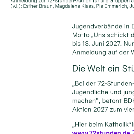
Anmeldung zur 72-Stunden-Aktion für alle Gruppen a
(v.l.): Esther Braun, Magdalena Klaas, Pia Emmerich, J
Jugendverbände in D
Motto „Uns schickt d
bis 13. Juni 2027. N
Anmeldung auf der 
Die Welt ein S
„Bei der 72-Stunden
Jugendliche und jun
machen“, betont BDK
Aktion 2027 zum vier
„Hier beim Katholik*
www.72stunden.de