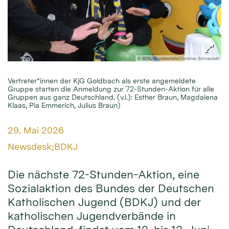
© BDKJ-Bundesstelle/Christian Schnaubelt
Vertreter*innen der KjG Goldbach als erste angemeldete
Gruppe starten die Anmeldung zur 72-Stunden-Aktion für alle
Gruppen aus ganz Deutschland. (v.l.): Esther Braun, Magdalena
Klaas, Pia Emmerich, Julius Braun)
Datum:
29. Mai 2026
Von:
Newsdesk;BDKJ
Die nächste 72-Stunden-Aktion, eine
Sozialaktion des Bundes der Deutschen
Katholischen Jugend (BDKJ) und der
katholischen Jugendverbände in