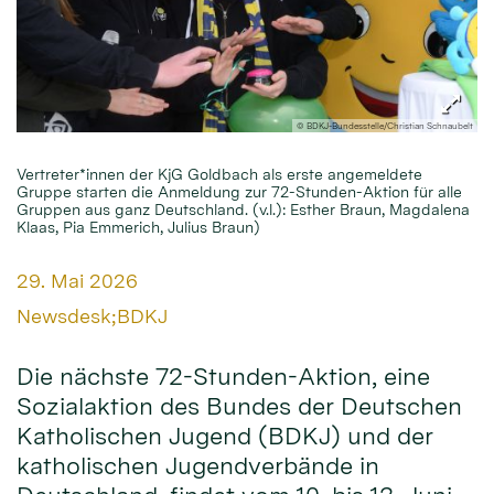
© BDKJ-Bundesstelle/Christian Schnaubelt
Vertreter*innen der KjG Goldbach als erste angemeldete
Gruppe starten die Anmeldung zur 72-Stunden-Aktion für alle
Gruppen aus ganz Deutschland. (v.l.): Esther Braun, Magdalena
Klaas, Pia Emmerich, Julius Braun)
Datum:
29. Mai 2026
Von:
Newsdesk;BDKJ
Die nächste 72-Stunden-Aktion, eine
Sozialaktion des Bundes der Deutschen
Katholischen Jugend (BDKJ) und der
katholischen Jugendverbände in