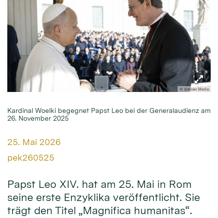
© Vatican Media
Kardinal Woelki begegnet Papst Leo bei der Generalaudienz am
26. November 2025
Datum:
25. Mai 2026
Von:
pek260525
Papst Leo XIV. hat am 25. Mai in Rom
seine erste Enzyklika veröffentlicht. Sie
trägt den Titel „Magnifica humanitas“.