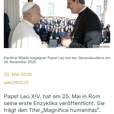
© Vatican Media
Kardinal Woelki begegnet Papst Leo bei der Generalaudienz am
26. November 2025
Datum:
25. Mai 2026
Von:
pek260525
Papst Leo XIV. hat am 25. Mai in Rom
seine erste Enzyklika veröffentlicht. Sie
trägt den Titel „Magnifica humanitas“.