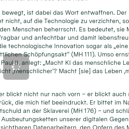
bewegt, ist dabei das Wort entwaffnen. Der 
 nicht, auf die Technologie zu verzichten, s
e den Menschen beherrscht. Es bedeutet, sie
rfragbar und anfechtbar und damit lebensfre
die technologische Innovation sogar als „ei
tlichen Schöpfungsakt" (MH 111). Umso ernst
Paul II. anlegt: „Macht KI das menschliche L
nsicht ‚menschlicher'? Macht [sie] das Leben
r blickt nicht nur nach vorn – er blickt auch 
rück, die mich tief beeindruckt. Er bittet im
itschuld an der Sklaverei (MH 176) – und sc
 Ausbeutungsketten unserer digitalen Gegen
nsichtbaren Datenarbeitern, den Opfern de