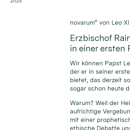
2025
novarum“ von Leo XII
Erzbischof Rain
in einer ersten
Wir können Papst Leo
der er in seiner ers
bietet, das derzeit 
sogar schon heute di
Warum? Weil der Heil
aufrichtige Vergebun
mit einer prophetisc
ethische Debatte uns