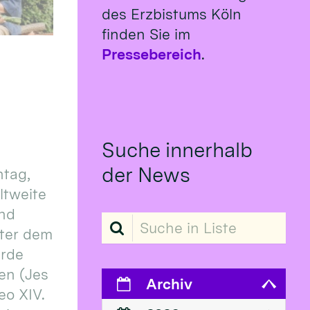
des Erzbistums Köln
finden Sie im
Pressebereich
.
Suche innerhalb
der News
tag,
eltweite
und
Suche in Liste
ter dem
erde
en (Jes
Archiv
eo XIV.