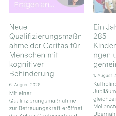
Neue
Ein Ja
Qualifizierungsmaßn
285
ahme der Caritas für
Kinder
Menschen mit
ngen u
kognitiver
gemei
Behinderung
1. August 
Katholino
6. August 2026
Jubiläum
Mit einer
gleichze
Qualifizierungsmaßnahme
Meilenste
zur Betreuungskraft eröffnet
Übernahm
der Kölner Caritasverband