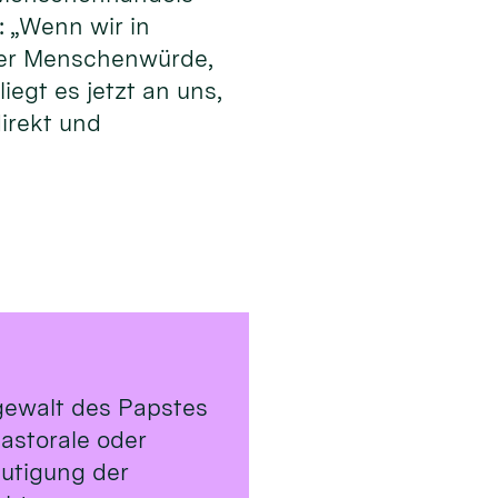
: „Wenn wir in
 der Menschenwürde,
egt es jetzt an uns,
irekt und
rgewalt des Papstes
astorale oder
utigung der