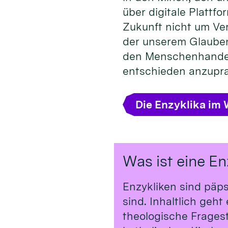
über digitale Plattfo
Zukunft nicht um Ve
der unserem Glauben 
den Menschenhandel 
entschieden anzupra
Die Enzyklika im 
Was ist eine En
Enzykliken sind päp
sind. Inhaltlich geh
theologische Frages