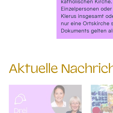
katholischen Kirche.
Einzelpersonen oder
Klerus insgesamt od
nur eine Ortskirche 
Dokuments gelten al
Aktuelle Nachri