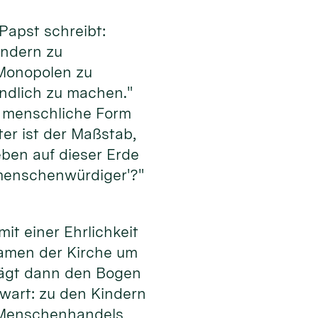
Papst schreibt:
ondern zu
 Monopolen zu
undlich zu machen."
ne menschliche Form
er ist der Maßstab,
eben auf dieser Erde
 ‚menschenwürdiger'?"
mit einer Ehrlichkeit
 Namen der Kirche um
hlägt dann den Bogen
wart: zu den Kindern
s Menschenhandels