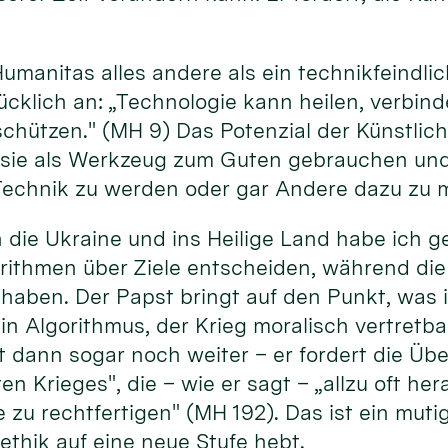
Humanitas alles andere als ein technikfeindl
cklich an: „Technologie kann heilen, verbind
ützen." (MH 9) Das Potenzial der Künstliche
 sie als Werkzeug zum Guten gebrauchen und 
echnik zu werden oder gar Andere dazu zu 
 die Ukraine und ins Heilige Land habe ich 
rithmen über Ziele entscheiden, während die
haben. Der Papst bringt auf den Punkt, was
kein Algorithmus, der Krieg moralisch vertret
t dann sogar noch weiter – er fordert die Üb
en Krieges", die – wie er sagt – „allzu oft h
 zu rechtfertigen" (MH 192). Das ist ein mutig
ethik auf eine neue Stufe hebt.