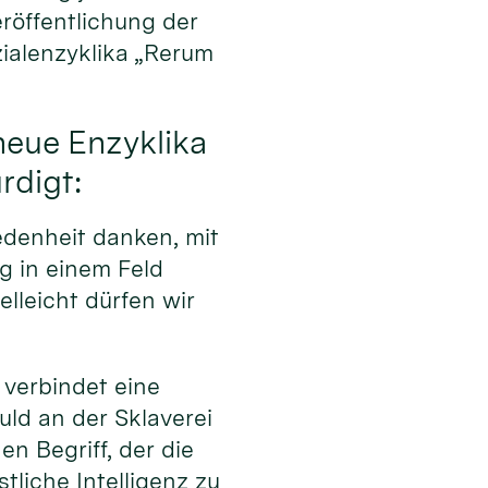
eröffentlichung der
alenzyklika „Rerum
neue Enzyklika
rdigt:
edenheit danken, mit
g in einem Feld
elleicht dürfen wir
 verbindet eine
uld an der Sklaverei
n Begriff, der die
tliche Intelligenz zu