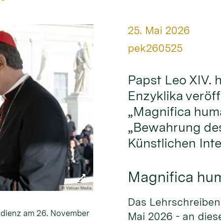
Datum:
25. Mai 2026
Von:
pek260525
Papst Leo XIV. 
Enzyklika veröffe
„Magnifica huma
„Bewahrung des
Künstlichen Inte
Magnifica hu
© Vatican Media
Das Lehrschreiben 
audienz am 26. November
Mai 2026 - an dies