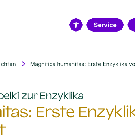
Service
ichten
Magnifica humanitas: Erste Enzyklika vo
:
elki zur Enzyklika
tas: Erste Enzykli
t