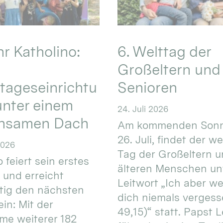
hr Katholino:
6. Welttag der
Großeltern und
tageseinrichtu
Senioren
nter einem
24. Juli 2026
nsamen Dach
Am kommenden Sonn
26. Juli, findet der w
2026
Tag der Großeltern 
 feiert sein erstes
älteren Menschen un
 und erreicht
Leitwort „Ich aber w
itig den nächsten
dich niemals vergess
in: Mit der
49,15)“ statt. Papst L
e weiterer 182