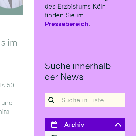
des Erzbistums Köln
finden Sie im
Pressebereich
.
s im
Suche innerhalb
der News
ls 50
Suche in Liste
 und
ita
Archiv
d