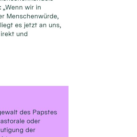
: „Wenn wir in
 der Menschenwürde,
egt es jetzt an uns,
irekt und
rgewalt des Papstes
astorale oder
utigung der