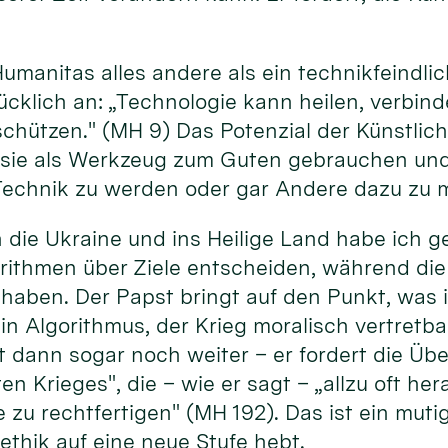
Humanitas alles andere als ein technikfeindl
cklich an: „Technologie kann heilen, verbind
ützen." (MH 9) Das Potenzial der Künstliche
 sie als Werkzeug zum Guten gebrauchen und 
echnik zu werden oder gar Andere dazu zu 
 die Ukraine und ins Heilige Land habe ich 
rithmen über Ziele entscheiden, während die
haben. Der Papst bringt auf den Punkt, was
kein Algorithmus, der Krieg moralisch vertret
t dann sogar noch weiter – er fordert die Üb
en Krieges", die – wie er sagt – „allzu oft h
 zu rechtfertigen" (MH 192). Das ist ein mutig
ethik auf eine neue Stufe hebt.