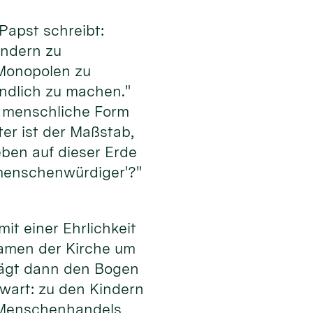
Papst schreibt:
ondern zu
 Monopolen zu
undlich zu machen."
ne menschliche Form
er ist der Maßstab,
eben auf dieser Erde
 ‚menschenwürdiger'?"
mit einer Ehrlichkeit
 Namen der Kirche um
hlägt dann den Bogen
wart: zu den Kindern
s Menschenhandels