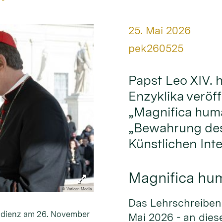
Datum:
25. Mai 2026
Von:
pek260525
Papst Leo XIV. 
Enzyklika veröffe
„Magnifica huma
„Bewahrung des
Künstlichen Inte
Magnifica hu
© Vatican Media
Das Lehrschreiben 
audienz am 26. November
Mai 2026 - an dies