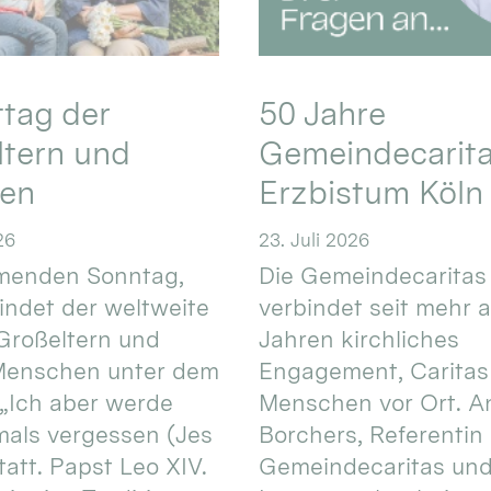
ttag der
50 Jahre
ltern und
Gemeindecarita
ren
Erzbistum Köln
26
23. Juli 2026
enden Sonntag,
Die Gemeindecaritas
 findet der weltweite
verbindet seit mehr a
Großeltern und
Jahren kirchliches
 Menschen unter dem
Engagement, Caritas
 „Ich aber werde
Menschen vor Ort. An
mals vergessen (Jes
Borchers, Referentin
tatt. Papst Leo XIV.
Gemeindecaritas un