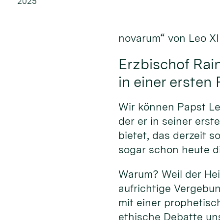
2025
novarum“ von Leo XII
Erzbischof Rain
in einer ersten
Wir können Papst Leo
der er in seiner ers
bietet, das derzeit 
sogar schon heute di
Warum? Weil der Heil
aufrichtige Vergebun
mit einer prophetisc
ethische Debatte uns