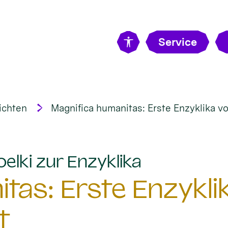
Service
ichten
Magnifica humanitas: Erste Enzyklika vo
:
elki zur Enzyklika
tas: Erste Enzykli
t