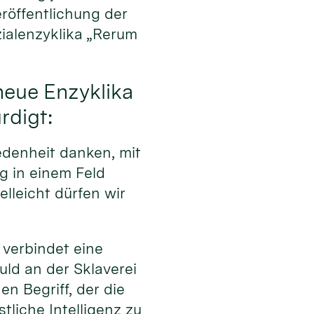
eröffentlichung der
alenzyklika „Rerum
neue Enzyklika
rdigt:
edenheit danken, mit
g in einem Feld
elleicht dürfen wir
 verbindet eine
uld an der Sklaverei
n Begriff, der die
tliche Intelligenz zu