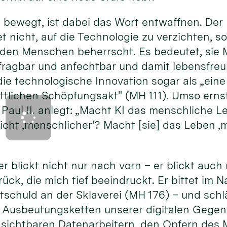
bewegt, ist dabei das Wort entwaffnen. Der 
 nicht, auf die Technologie zu verzichten, s
e den Menschen beherrscht. Es bedeutet, sie
rfragbar und anfechtbar und damit lebensfre
die technologische Innovation sogar als „ei
tlichen Schöpfungsakt" (MH 111). Umso ernst
Paul II. anlegt: „Macht KI das menschliche L
nsicht ‚menschlicher'? Macht [sie] das Leben
r blickt nicht nur nach vorn – er blickt auch 
rück, die mich tief beeindruckt. Er bittet im
itschuld an der Sklaverei (MH 176) – und sc
 Ausbeutungsketten unserer digitalen Gegen
nsichtbaren Datenarbeitern, den Opfern de