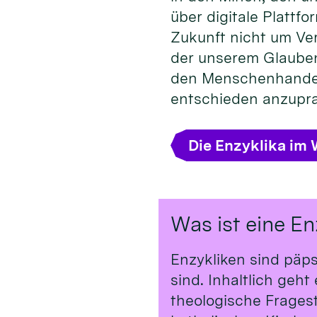
über digitale Plattfo
Zukunft nicht um Ve
der unserem Glauben 
den Menschenhandel 
entschieden anzupra
Die Enzyklika im 
Was ist eine En
Enzykliken sind päp
sind. Inhaltlich geh
theologische Frages