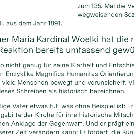
zum 135. Mal die V
wegweisenden Sozi
I. aus dem Jahr 1891.
er Maria Kardinal Woelki hat die 
 Reaktion bereits umfassend gewü
 nicht genug für seine Klarheit und Entschi
ten Enzyklika Magnifica Humanitas Orientierun
so viele Menschen bewegt und verunsichert. Vi
eses Schreiben als historisch bezeichnen.
ige Vater etwas tut, was ohne Beispiel ist: Er
gsbitte der Kirche für ihre historische Mitsch
hen Anklage der Gegenwart. Und er prägt eine
erer Zeit verändern kann: Er fordert, die Küns