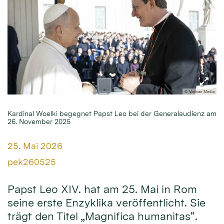
© Vatican Media
Kardinal Woelki begegnet Papst Leo bei der Generalaudienz am
26. November 2025
Datum:
25. Mai 2026
Von:
pek260525
Papst Leo XIV. hat am 25. Mai in Rom
seine erste Enzyklika veröffentlicht. Sie
trägt den Titel „Magnifica humanitas“.