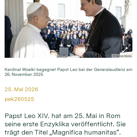
© Vatican Media
Kardinal Woelki begegnet Papst Leo bei der Generalaudienz am
26. November 2025
Datum:
25. Mai 2026
Von:
pek260525
Papst Leo XIV. hat am 25. Mai in Rom
seine erste Enzyklika veröffentlicht. Sie
trägt den Titel „Magnifica humanitas“.